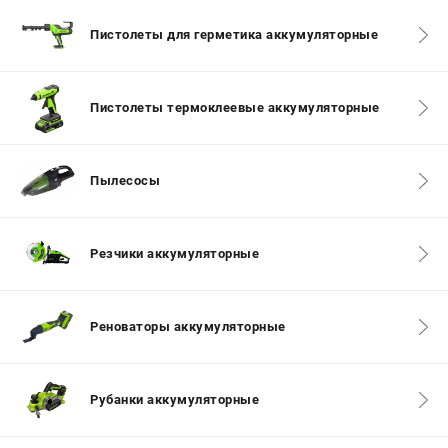
Контакты
Пистолеты для герметика аккумуляторные
Правила обмена и возврата
Способы оплаты
Бонусная программа
Пистолеты термоклеевые аккумуляторные
Как нас найти
Пользовательское соглашение
Пылесосы
САДОВАЯ ТЕХНИКА
Аэраторы
Воздуходувки
Резчики аккумуляторные
Газонокосилки
Культиваторы
Кусторезы
Реноваторы аккумуляторные
Мойки АВД
Газонокосилки-роботы
Рубанки аккумуляторные
Триммеры
Снегоуборщики