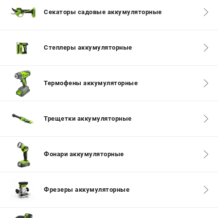
Секаторы садовые аккумуляторные
ЭЛЕКТРОИНСТРУМЕНТ
Гайковерты
Лобзики
Степлеры аккумуляторные
Префораторы
Пилы сабельные
Пилы циркулярные
Термофены аккумуляторные
Пылесосы аккумуляторные
Реноваторы
Фонари
Трещетки аккумуляторные
Шлифмашины орбитальные
Шлифмашины угловые
Шуруповерты
Фонари аккумуляторные
АКСЕССУАРЫ
Фрезеры аккумуляторные
Аккумуляторные батареи
Зарядные устройства
Принадлежности для цепных пил