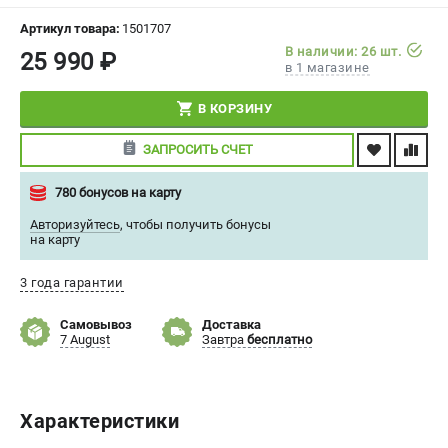
СРАВНЕНИЕ
(
0
)
Артикул товара:
1501707
В наличии: 26 шт.
25 990 ₽
в 1 магазине
ИЗБРАННОЕ
(
0
)
В КОРЗИНУ
МАГАЗИНЫ
ЗАПРОСИТЬ СЧЕТ
СЕРВИС
780 бонусов на карту
ПОДДЕРЖКА
Авторизуйтесь
,
чтобы получить бонусы
на карту
Сервисный центр
Политика обработки персональных данных
3 года гарантии
Самовывоз
Доставка
ИНФОРМАЦИЯ
7 August
Завтра
бесплатно
О компании
О бренде
Новости
Характеристики
Юридическим лицам