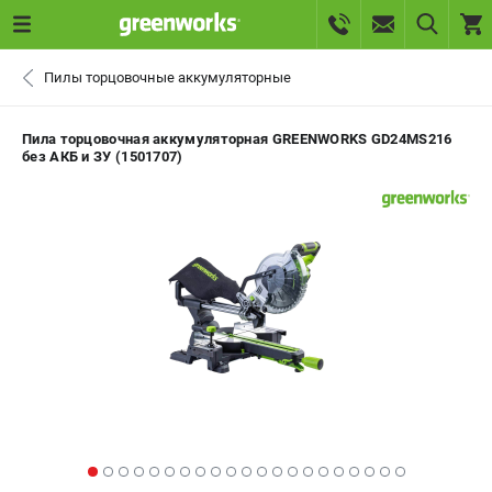
0 
Пилы торцовочные аккумуляторные
₽
САНКТ-ПЕТЕРБУРГ
Пила торцовочная аккумуляторная GREENWORKS GD24MS216
без АКБ и ЗУ (1501707)
+7 (812) 336-63-08
- ЗАКАЗ ИЗДЕЛИЙ
+7 (8112) 59-10-67
- ЗАКАЗ ЗАПЧАСТЕЙ
ЗАКАЗАТЬ ЗАПЧАСТЬ
ВХОД ИЛИ РЕГИСТРАЦИЯ
КАТАЛОГ
АКЦИИ