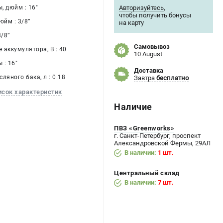
Авторизуйтесь
,
, дюйм : 16"
чтобы получить бонусы
йм : 3/8’’
на карту
/8’’
Самовывоз
 аккумулятора, В : 40
10 August
 : 16"
Доставка
ляного бака, л : 0.18
Завтра
бесплатно
исок характеристик
Наличие
ПВЗ «Greenworks»
г. Санкт-Петербург, проспект
Александровской Фермы, 29АЛ
В наличии:
1 шт.
Центральный склад
В наличии:
7 шт.