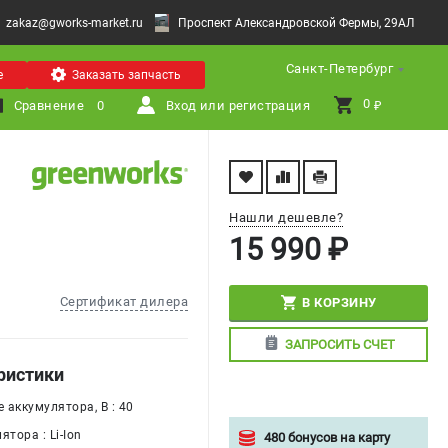
zakaz@gworks-market.ru
Проспект Александровской Фермы, 29АЛ
Санкт-Петербург
е
Заказать запчасть
0 
Сравнение
0
Вход или регистрация
₽
Нашли дешевле?
15 990 ₽
Сертификат дилера
В КОРЗИНУ
ЗАПРОСИТЬ СЧЕТ
ристики
 аккумулятора, В : 40
ятора : Li-Ion
480 бонусов на карту