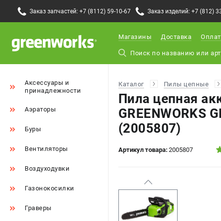
Заказ запчастей: +7 (8112) 59-10-67
Заказ изделий: +7 (812) 3
Магазины
Доставка
Оплат
Аксессуары и
Каталог
Пилы цепные
принадлежности
Пила цепная ак
Аэраторы
GREENWORKS GD
(2005807)
Буры
Вентиляторы
Артикул товара:
2005807
Воздуходувки
Газонокосилки
Граверы