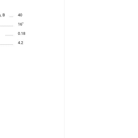
, В
40
16"
л
0.18
4.2