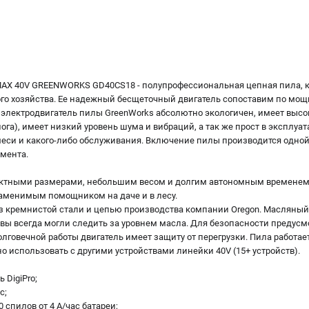
MAX 40V GREENWORKS GD40CS18 - полупрофессиональная цепная пила, к
го хозяйства. Ее надежный бесщеточный двигатель сопоставим по мо
ом электродвигатель пилы GreenWorks абсолютно экологичен, имеет выс
га), имеет низкий уровень шума и вибраций, а так же прост в эксплуата
еси и какого-либо обслуживания. Включение пилы производится одной
умента.
ктными размерами, небольшим весом и долгим автономным временем р
езаменимым помощником на даче и в лесу.
из кремнистой стали и цепью производства компании Oregon. Масляный
 вы всегда могли следить за уровнем масла. Для безопасности предус
лговечной работы двигатель имеет защиту от перегрузки. Пила работае
о использовать с другими устройствами линейки 40V (15+ устройств).
 DigiPro;
с;
 спилов от 4 А/час батареи;