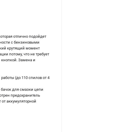
оторая отлично подойдет
щности с бензиновыми
окий крутящий момент
ции потому, что не требует
 кнопкой. Замена и
аботы (до 110 спилов от 4
 бачок для смазки цепи
мотрен предохранитель
т от аккумуляторной