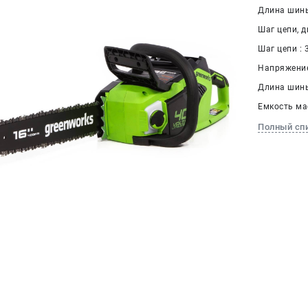
Длина шины
Шаг цепи, дю
Шаг цепи : 3
Напряжение
Длина шины
Емкость мас
Полный сп