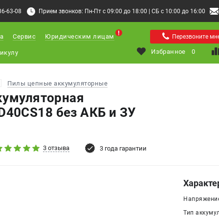
36-63-08
Прием звонков: Пн-Пт с 09:00 до 18:00 | СБ с 10:00 до 16:00
а
Сервис
Юридическим лицам
Перезвоните мн
Избранное
0
Пилы цепные аккумуляторные
кумуляторная
40CS18 без АКБ и ЗУ
3 отзыва
3 года гарантии
Характе
Напряжение
Тип аккумул