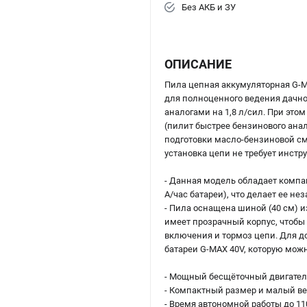
Без АКБ и ЗУ
ОПИСАНИЕ
Пила цепная аккумуляторная G-
для полноценного ведения дачно
аналогами на 1,8 л/сил. При эт
(пилит быстрее бензинового анало
подготовки масло-бензиновой см
установка цепи не требует инстр
- Данная модель обладает компа
А/час батареи), что делает ее н
- Пила оснащена шиной (40 см) 
имеет прозрачный корпус, чтобы
включения и тормоз цепи. Для до
батареи G-MAX 40V, которую можн
- Мощный бесщёточный двигатель
- Компактный размер и малый ве
- Время автономной работы до 110