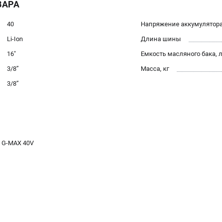
ВАРА
40
Напряжение аккумулятора
Li-Ion
Длина шины
16"
Емкость масляного бака, 
3/8’’
Масса, кг
3/8’’
 G-MAX 40V