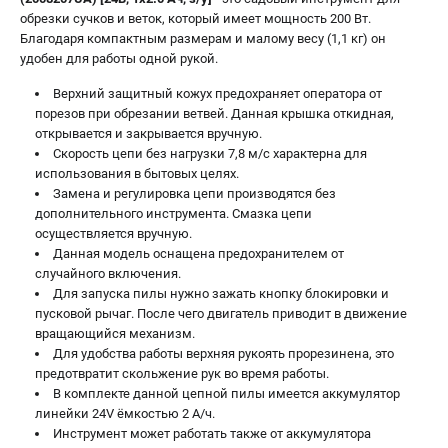
обрезки сучков и веток, который имеет мощность 200 Вт.
Принадлежности для триммеров
Благодаря компактным размерам и малому весу (1,1 кг) он
Принадлежности для газонокосилок
удобен для работы одной рукой.
Верхний защитный кожух предохраняет оператора от
порезов при обрезании ветвей. Данная крышка откидная,
ТЕЛЕФОН (САНКТ-ПЕТЕРБУРГ)
открывается и закрывается вручную.
+7 (812) 336-63-08
Скорость цепи без нагрузки 7,8 м/c характерна для
Информация размещённая на сайте не является публичной
использования в бытовых целях.
офертой.
Замена и регулировка цепи производятся без
проспект Александровской Фермы, 29АЛ
дополнительного инструмента. Смазка цепи
8 (812) 336-63-08
осуществляется вручную.
Режим работы колл-центра:
Данная модель оснащена предохранителем от
пн-пт - с 9:00 до 18:00
случайного включения.
сб - с 10:00 до 16:00
Для запуска пилы нужно зажать кнопку блокировки и
вс - выходной
пусковой рычаг. После чего двигатель приводит в движение
ЗАКАЗ ЗАПЧАСТЕЙ
вращающийся механизм.
+7 (8112) 59-10-67
Для удобства работы верхняя рукоять прорезинена, это
предотвратит скольжение рук во время работы.
zakaz@gworks-market.ru
В комплекте данной цепной пилы имеется аккумулятор
линейки 24V ёмкостью 2 А/ч.
Инструмент может работать также от аккумулятора