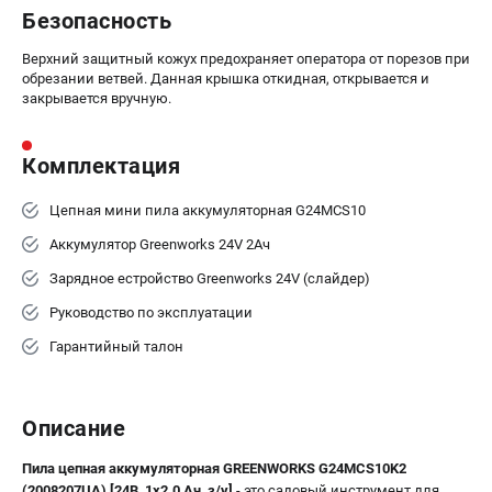
Безопасность
ЭЛЕКТРОИНСТРУМЕНТ
Верхний защитный кожух предохраняет оператора от порезов при
Гайковерты
обрезании ветвей. Данная крышка откидная, открывается и
Лобзики
закрывается вручную.
Префораторы
Пилы сабельные
Комплектация
Пилы циркулярные
Пылесосы аккумуляторные
Цепная мини пила аккумуляторная G24MCS10
Реноваторы
Аккумулятор Greenworks 24V 2Aч
Фонари
Зарядное eстройство Greenworks 24V (слайдер)
Шлифмашины орбитальные
Руководство по эксплуатации
Шлифмашины угловые
Шуруповерты
Гарантийный талон
АКСЕССУАРЫ
Описание
Аккумуляторные батареи
Зарядные устройства
Пила цепная аккумуляторная GREENWORKS G24MCS10K2
(2008207UA) [24В, 1х2.0 Ач, з/у]
- это садовый инструмент для
Принадлежности для цепных пил