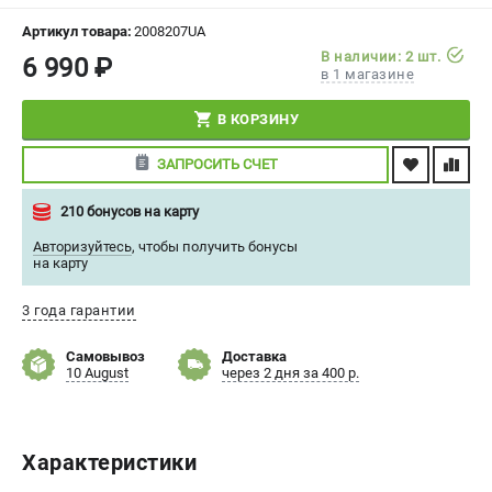
СРАВНЕНИЕ
(
0
)
Артикул товара:
2008207UA
В наличии: 2 шт.
6 990 ₽
в 1 магазине
ИЗБРАННОЕ
(
0
)
В КОРЗИНУ
МАГАЗИНЫ
ЗАПРОСИТЬ СЧЕТ
СЕРВИС
210 бонусов на карту
ПОДДЕРЖКА
Авторизуйтесь
,
чтобы получить бонусы
на карту
Сервисный центр
Политика обработки персональных данных
3 года гарантии
Самовывоз
Доставка
ИНФОРМАЦИЯ
10 August
через 2 дня за 400 р.
О компании
О бренде
Новости
Характеристики
Юридическим лицам