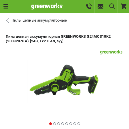
0 
Пилы цепные аккумуляторные
₽
САНКТ-ПЕТЕРБУРГ
Пила цепная аккумуляторная GREENWORKS G24MCS10K2
(2008207UA) [24В, 1х2.0 Ач, з/у]
+7 (812) 336-63-08
- ЗАКАЗ ИЗДЕЛИЙ
+7 (8112) 59-10-67
- ЗАКАЗ ЗАПЧАСТЕЙ
ЗАКАЗАТЬ ЗАПЧАСТЬ
ВХОД ИЛИ РЕГИСТРАЦИЯ
КАТАЛОГ
АКЦИИ