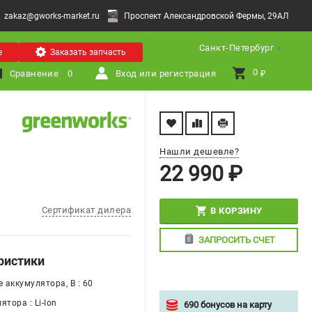
zakaz@gworks-market.ru
Проспект Александровской Фермы, 29АЛ
Санкт-Петербург
е
Заказать запчасть
0 
Сравнение
0
Вход или регистрация
₽
Нашли дешевле?
22 990 ₽
Сертификат дилера
В КОРЗИНУ
ЗАПРОСИТЬ СЧЕТ
ристики
 аккумулятора, В : 60
ятора : Li-Ion
690 бонусов на карту