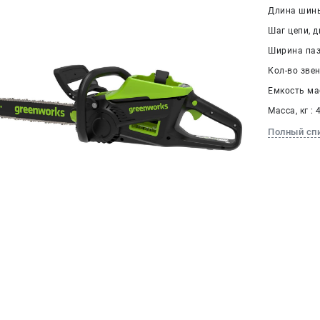
Длина шины
Шаг цепи, дю
Ширина паза
Кол-во звен
Емкость мас
Масса, кг : 
Полный сп