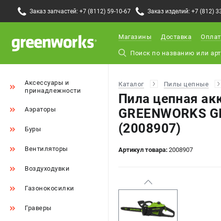
Заказ запчастей: +7 (8112) 59-10-67
Заказ изделий: +7 (812) 3
Магазины
Доставка
Оплат
Аксессуары и
Каталог
Пилы цепные
принадлежности
Пила цепная ак
Аэраторы
GREENWORKS GD
(2008907)
Буры
Вентиляторы
Артикул товара:
2008907
Воздуходувки
Газонокосилки
Граверы