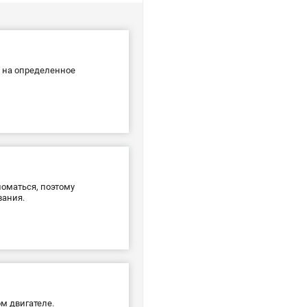
х на определенное
ломаться, поэтому
вания.
м двигателе.