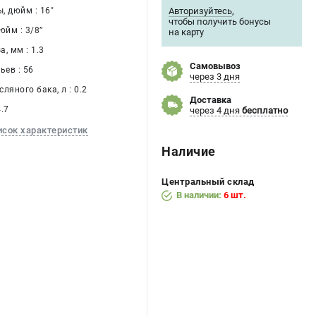
Авторизуйтесь
,
, дюйм : 16"
чтобы получить бонусы
йм : 3/8’’
на карту
, мм : 1.3
Самовывоз
ьев : 56
через 3 дня
ляного бака, л : 0.2
Доставка
4.7
через 4 дня
бесплатно
исок характеристик
Наличие
Центральный склад
В наличии:
6 шт.