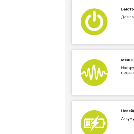
Быстр
Для за
Меньш
Инстру
потрач
Новей
Аккуму