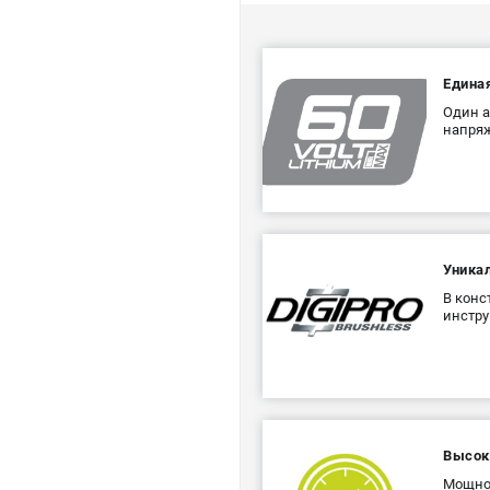
Едина
Один а
напряж
Уника
В конс
инстру
Высок
Мощнос