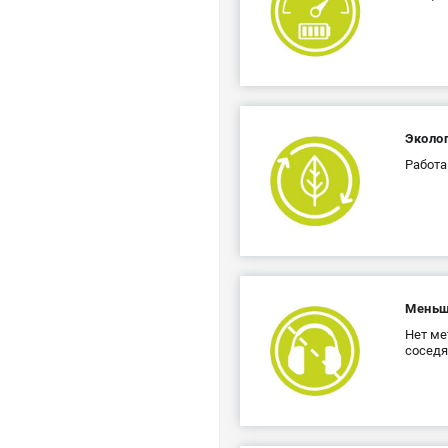
Эколо
Работа
Меньш
Нет ме
соседя