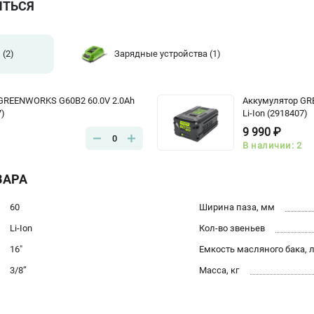
ИТЬСЯ
и
(2)
Зарядные устройства
(1)
GREENWORKS G60B2 60.0V 2.0Ah
Аккумулятор GR
7)
Li-Ion (2918407)
9 990 ₽
0
В наличии: 2
ВАРА
60
Ширина паза, мм
Li-Ion
Кол-во звеньев
16"
Емкость масляного бака, 
3/8’’
Масса, кг