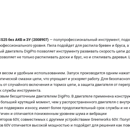
25 без АКБ и ЗУ (2008907)
— полупрофессиональный инструмент, под
офессионального уровня. Пила подойдет для распила бревен и бруса, а 
вигатель DigiPro позволяет инструменту развивать скорость цепи до 2
воляет не только распиливать доски и брус, но и спиливать деревья. Ша
 весом и удобным использованием. Запуск производится одним нажат
тической смазки цепи, что упрощает и ускоряет работу. Для безопасно
 от случайного включения и тормоз цепи, а защита двигателя от перег
к службы инструмента.
вым бесщеточным двигателем DigiPro. В двигателе применена констру
 больший крутящий момент, чем у распространенного двигателя с внут
е подвержен износу, имеет более продолжительный срок службы и не 
огичен и отличается пониженным уровнем шума и вибрации
ляторов 60V, совместимых с другими устройствами Greenworks 60V. Пол
ов 60V отличается высокой мощностью и подойдет для решения как пов