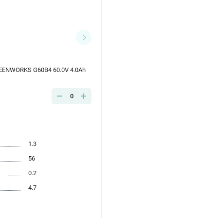
EENWORKS G60B4 60.0V 4.0Ah
0
1.3
56
л
0.2
4.7