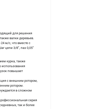
ходящий для решения
также валки деревьев.
4 м/c, что вместе с
г цепи 3/8”, паз 0,05”
ием курка, также
го использования
рузок повышает
кция с внешним ротором,
ренним ротором.
нуждается в сложном
упрофессиональная серия
седневных, так и более