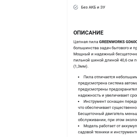
Без АКБ и ЗУ
ОПИСАНИЕ
Цепная пила
GREENWORKS GD60CS
большинства задач бытового и пр
Мощный и надежный бесщеточный д
пильной шиной длиной 40,6 см поз
(1,3мм).
Пила отличается небольшим
предусмотрена система автома
предусмотрены предохранитель
надежность и увеличивает сро
Инструмент оснащен передо
что обеспечивает существенно
Бесщеточный двигатель меньш
обслуживании, при этом экол
Модель работает от аккуму
садовой техники и инструмент