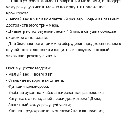
- Штанга устройства имеет поворотный механизм, благодаря
чему режущую часть можно повернуть в положение
Принадлежности для триммеров
кромкореза.
Принадлежности для газонокосилок
- Легкий вес в 3 кг и компактный размер — одни из главных
достоинств этого триммера.
- Диаметр используемой лески 1,5 мм, а катушка обладает
ТЕЛЕФОН (САНКТ-ПЕТЕРБУРГ)
системой автоподачи.
+7 (812) 336-63-08
- Для безопасности триммер оборудован предохранителем от
Информация размещённая на сайте не является публичной
случайного включения и защитным кожухом, который
офертой.
закрывает режущую часть.
проспект Александровской Фермы, 29АЛ
Преимущества модели:
8 (812) 336-63-08
- Малый вес — всего 3 кг;
Режим работы колл-центра:
- Стальная поворотная штанга;
пн-пт - с 9:00 до 18:00
- Функция кромкореза;
сб - с 10:00 до 16:00
вс - выходной
- Удобная рукоятка и сбалансированная развесовка;
- Катушка с автоподачей лески диаметром 1,5 мм;
ЗАКАЗ ЗАПЧАСТЕЙ
- Защитный кожух режущей части;
+7 (8112) 59-10-67
- Кнопка-предохранитель от случайного включения;
zakaz@gworks-market.ru