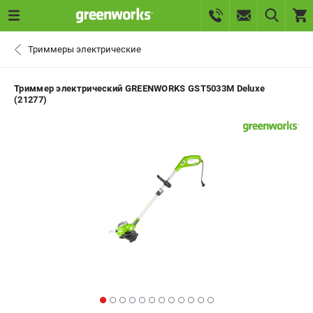
0 
Триммеры электрические
₽
САНКТ-ПЕТЕРБУРГ
Триммер электрический GREENWORKS GST5033M Deluxe
(21277)
+7 (812) 336-63-08
- ЗАКАЗ ИЗДЕЛИЙ
+7 (8112) 59-10-67
- ЗАКАЗ ЗАПЧАСТЕЙ
ЗАКАЗАТЬ ЗАПЧАСТЬ
ВХОД ИЛИ РЕГИСТРАЦИЯ
КАТАЛОГ
АКЦИИ