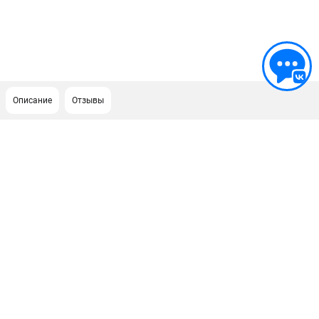
Описание
Отзывы
ПОДДЕРЖКА
Сервисный центр
Политика обработки персональных данных
ИНФОРМАЦИЯ
О компании
О бренде