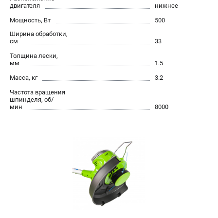
двигателя
нижнее
Контакты
Правила обмена и возврата
Мощность, Вт
500
Способы оплаты
Ширина обработки,
см
33
Бонусная программа
Толщина лески,
Как нас найти
мм
1.5
Пользовательское соглашение
Масса, кг
3.2
Частота вращения
САДОВАЯ ТЕХНИКА
шпинделя, об/
мин
8000
Аэраторы
Воздуходувки
Газонокосилки
Культиваторы
Кусторезы
Мойки АВД
Газонокосилки-роботы
Триммеры
Снегоуборщики