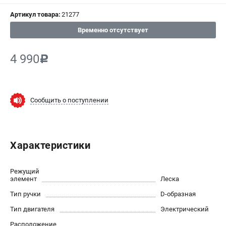
СРАВНЕНИЕ
(
0
)
Артикул товара:
21277
Временно отсутствует
ИЗБРАННОЕ
(
0
)
4 990
c
МАГАЗИНЫ
СЕРВИС
Сообщить о поступлении
ПОДДЕРЖКА
Сервисный центр
Политика обработки персональных данных
Характеристики
ИНФОРМАЦИЯ
Режущий
элемент
Леска
О компании
Тип ручки
D-образная
О бренде
Новости
Тип двигателя
Электрический
Юридическим лицам
Расположение