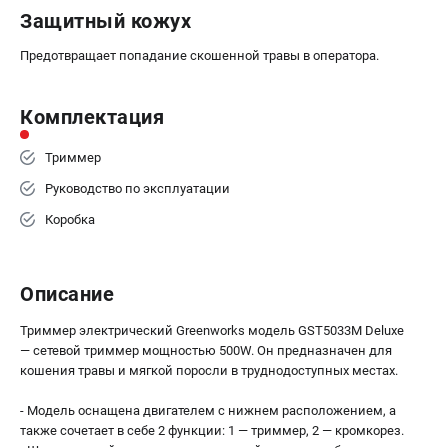
Защитный кожух
ЭЛЕКТРОИНСТРУМЕНТ
Предотвращает попадание скошенной травы в оператора.
Гайковерты
Лобзики
Комплектация
Префораторы
Пилы сабельные
Триммер
Пилы циркулярные
Пылесосы аккумуляторные
Руководство по эксплуатации
Реноваторы
Коробка
Фонари
Шлифмашины орбитальные
Шлифмашины угловые
Описание
Шуруповерты
Триммер электрический Greenworks модель GST5033M Deluxe
— сетевой триммер мощностью 500W. Он предназначен для
АКСЕССУАРЫ
кошения травы и мягкой поросли в труднодоступных местах.
Аккумуляторные батареи
- Модель оснащена двигателем с нижнем расположением, а
Зарядные устройства
также сочетает в себе 2 функции: 1 — триммер, 2 — кромкорез.
Принадлежности для цепных пил