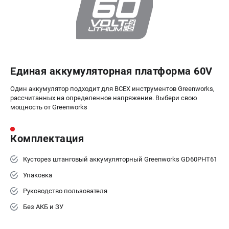
ЭЛЕКТРОИНСТРУМЕНТ
Гайковерты
Лобзики
Префораторы
Пилы сабельные
Единая аккумуляторная платформа 60V
Пилы циркулярные
Пылесосы аккумуляторные
Один аккумулятор подходит для ВСЕХ инструментов Greenworks,
Реноваторы
рассчитанных на определенное напряжение. Выбери свою
мощность от Greenworks
Фонари
Шлифмашины орбитальные
Шлифмашины угловые
Комплектация
Шуруповерты
Кусторез штанговый аккумуляторный Greenworks GD60PHT61
АКСЕССУАРЫ
Упаковка
Аккумуляторные батареи
Руководство пользователя
Зарядные устройства
Без АКБ и ЗУ
Принадлежности для цепных пил
Принадлежности для триммеров