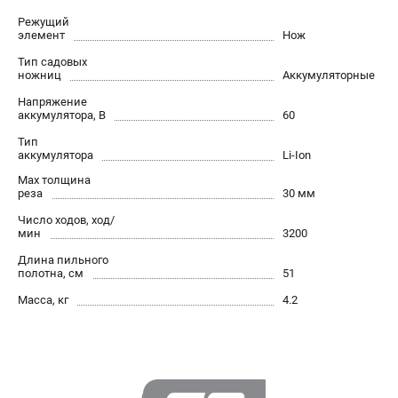
Контакты
Режущий
элемент
Нож
Правила обмена и возврата
Способы оплаты
Тип садовых
ножниц
Аккумуляторные
Бонусная программа
Напряжение
Пользовательское соглашение
аккумулятора, В
60
Тип
САДОВАЯ ТЕХНИКА
аккумулятора
Li-Ion
Аэраторы
Max толщина
реза
30 мм
Воздуходувки
Число ходов, ход/
Газонокосилки
мин
3200
Культиваторы
Длина пильного
Кусторезы
полотна, см
51
Мойки АВД
Масса, кг
4.2
Газонокосилки-роботы
Триммеры
Снегоуборщики