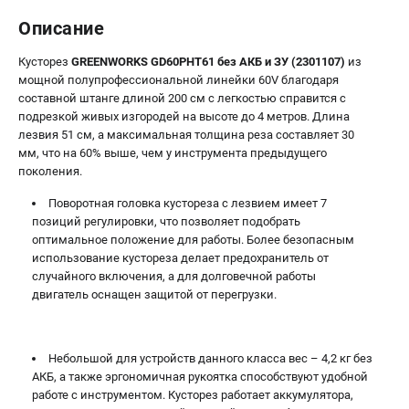
Принадлежности для газонокосилок
Описание
Кусторез
GREENWORKS GD60PHT61 без АКБ и ЗУ (2301107)
из
мощной полупрофессиональной линейки 60V благодаря
ТЕЛЕФОН (ПОМОНА)
составной штанге длиной 200 см с легкостью справится с
+7 (800) 550-70-46
подрезкой живых изгородей на высоте до 4 метров. Длина
Информация размещённая на сайте не является публичной
лезвия 51 см, а максимальная толщина реза составляет 30
офертой.
мм, что на 60% выше, чем у инструмента предыдущего
проспект Александровской Фермы, 29АЛ
поколения.
8 (812) 336-63-08
Поворотная головка кустореза с лезвием имеет 7
Режим работы колл-центра:
пн-пт - с 9:00 до 18:00
позиций регулировки, что позволяет подобрать
сб - с 10:00 до 16:00
оптимальное положение для работы. Более безопасным
вс - выходной
использование кустореза делает предохранитель от
случайного включения, а для долговечной работы
ЗАКАЗ ЗАПЧАСТЕЙ
двигатель оснащен защитой от перегрузки.
+7 (8112) 59-10-67
zakaz@gworks-market.ru
Небольшой для устройств данного класса вес – 4,2 кг без
АКБ, а также эргономичная рукоятка способствуют удобной
работе с инструментом. Кусторез работает аккумулятора,