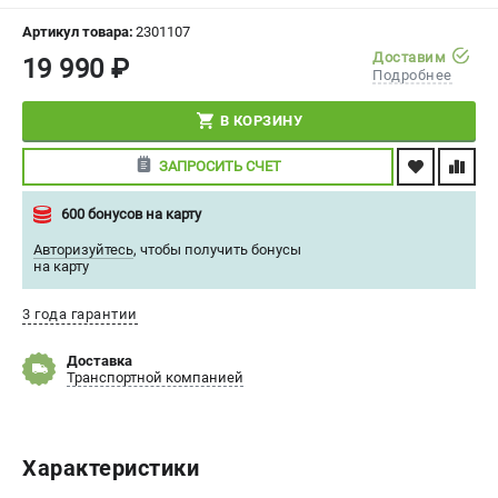
СРАВНЕНИЕ
(
0
)
Артикул товара:
2301107
Доставим
19 990 ₽
Подробнее
ИЗБРАННОЕ
(
0
)
В КОРЗИНУ
МАГАЗИНЫ
ЗАПРОСИТЬ СЧЕТ
СЕРВИС
600 бонусов на карту
ПОДДЕРЖКА
Авторизуйтесь
,
чтобы получить бонусы
на карту
Сервисный центр
Политика обработки персональных данных
3 года гарантии
Доставка
ИНФОРМАЦИЯ
Транспортной компанией
О компании
О бренде
Новости
Характеристики
Юридическим лицам