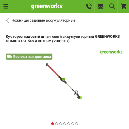
0 
Ножницы садовые аккумуляторные
₽
ПОМОНА
Кусторез садовый штанговый аккумуляторный GREENWORKS
GD60PHT61 без АКБ и ЗУ (2301107)
+7 (800) 550-70-46
- ЗАКАЗ ИЗДЕЛИЙ
Бесплатная доставка
+7 (8112) 59-10-67
- ЗАКАЗ ЗАПЧАСТЕЙ
ЗАКАЗАТЬ ЗАПЧАСТЬ
ВХОД ИЛИ РЕГИСТРАЦИЯ
КАТАЛОГ
АКЦИИ