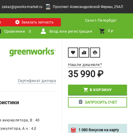
zakaz@gworks-market.ru
Проспект Александровской Фермы, 29АЛ
Санкт-Петербург
е
Заказать запчасть
0 
Сравнение
0
Вход или регистрация
₽
Нашли дешевле?
35 990 ₽
Сертификат дилера
В КОРЗИНУ
ристики
ЗАПРОСИТЬ СЧЕТ
 аккумулятора, В : 40
умулятора, А.ч : 4,0
1 080 бонусов на карту