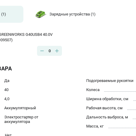
и
(1)
Зарядные устройства
(1)
 GREENWORKS G40USB4 40.0V
2939507)
0
ВАРА
Да
Подогреваемые рукоятки
40
Колеса
4,0
Ширина обработки, см
Аккумуляторный
Рабочая высота, см
Электростартер от
Дальность выброса, м
аккумулятора
Масса, кг
Нет