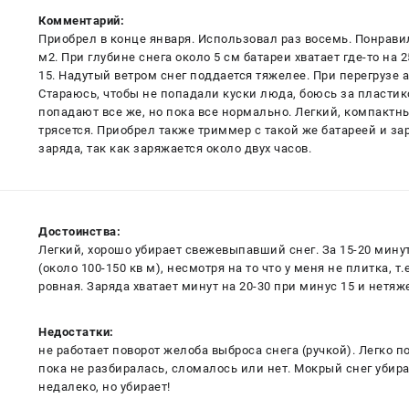
Комментарий:
Приобрел в конце января. Использовал раз восемь. Понравил
м2. При глубине снега около 5 см батареи хватает где-то на 
15. Надутый ветром снег поддается тяжелее. При перегрузе 
Стараюсь, чтобы не попадали куски люда, боюсь за пласти
попадают все же, но пока все нормально. Легкий, компактный
трясется. Приобрел также триммер с такой же батареей и за
заряда, так как заряжается около двух часов.
Достоинства:
Легкий, хорошо убирает свежевыпавший снег. За 15-20 мину
(около 100-150 кв м), несмотря на то что у меня не плитка, т.
ровная. Заряда хватает минут на 20-30 при минус 15 и нетяж
Недостатки:
не работает поворот желоба выброса снега (ручкой). Легко п
пока не разбиралась, сломалось или нет. Мокрый снег убир
недалеко, но убирает!