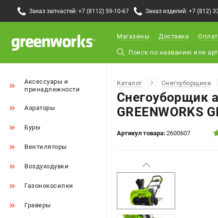
Заказ запчастей: +7 (8112) 59-10-67
Заказ изделий: +7 (812) 3
Магазины
Доставка
Оплат
Аксессуары и
Каталог
Снегоуборщики
принадлежности
Снегоуборщик 
Аэраторы
GREENWORKS GD
Буры
Артикул товара:
2600607
Вентиляторы
Воздуходувки
Газонокосилки
Граверы