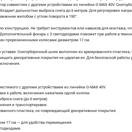
тор совместим с другими устройствами из линейки G-MAX 40V. Снегоу
. Обладает дальностью выброса снега до 6 метров. Для регулировки нап
движным желобом с углом поворота в 190°.
ую конструкцию. Не требует инструментов или навыков для монтажа, чт
Дополнительный фонарь с 3 светодиодами поможет при работе в темное
щен прорезиненными колесами диаметром 17 см.
е уставая. Снегоуборочный шнек выполнен из армированного пластика, 
ищать декоративные покрытия не царапая их. Для безопасной работы 
включения.
вместимого с другими устройствами из линейки G-MAX 40V.
овки к работе, включение нажатием одной кнопки.
ыброса снега (до 6 метров).
анения и транспортировки.
ованного пластика, не повреждающий декоративные покрытия.
ом 17 см — для удобства перемещения.
етодиодами.