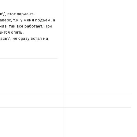
", этот вариант -
верх, т.к. у меня подъем, а
из, так все работает. При
дится опять.
сь\", не сразу встал на