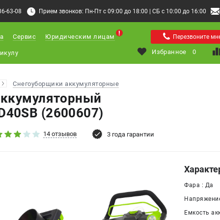
36-63-08
Прием звонков: Пн-Пт с 09:00 до 18:00 | СБ с 10:00 до 16:00
а
Сервис
Юридическим лицам
Перезвоните мн
Избранное
0
Снегоуборщики аккумуляторные
аккумуляторный
40SB (2600607)
14 отзывов
3 года гарантии
Характе
Фара : Да
Напряжение
Емкость акк