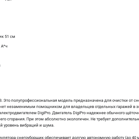
к 51 см
 А*ч
и
. Это полупрофессиональная модель предназначена для очистки от сн
танет незаменимым помощником для владельцев отдельных гаражей в 
ектродвигателем DigiPro. Двигатель DigiPro надежнее обычного щёточн
го сгорания. При этом абсолютно экологичен. Не требует дополнительн
й уровень вибраций и шума.
мулятора снегоуборщик обеспечивает долгую автономную работу (до 40 м