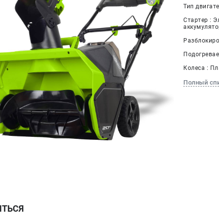
Тип двигат
Стартер : Э
аккумулято
Разблокиро
Подогревае
Колеса : Пл
Полный сп
ИТЬСЯ