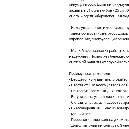
аккумулятора). Данный аккумуля
захвата в 51 см и глубину 25 см
снега, модель оборудованная по
- Рама управления имеет складн
транспортировку снегоуборщика. 
управления, снегоуборщик осна
- Малый вес позволит работать н
надежным. Позволяет бережно оч
системой защиты от случайного 
Преимущества модели:
- Бесщеточный двигатель DigiPro.
- Работа от 40V аккумулятора со
- Не требует времени для подгот
- Регулировка угла и дальности в
- Складная рама для удобства хр
- Снегоуборочный шнек из армир
- Малый вес.
- Прорезиненные колеса диаметр
- Дополнительный фонарь с 3 св