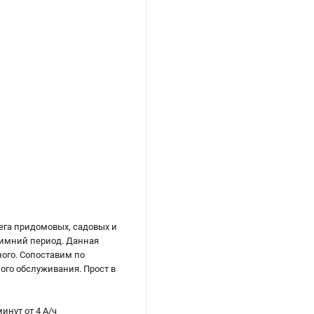
ега придомовых, садовых и
зимний период. Данная
ого. Сопоставим по
ого обслуживания. Прост в
инут от 4 А/ч