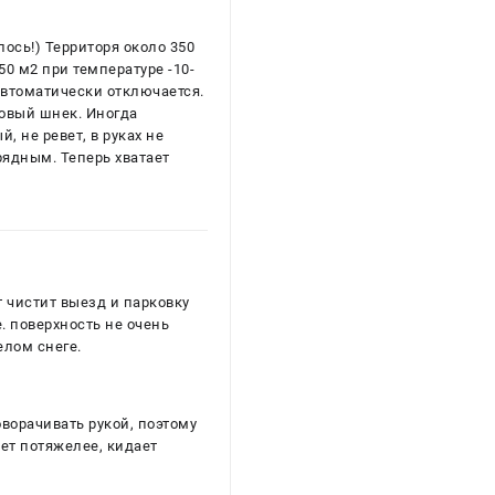
ось!) Территоря около 350
250 м2 при температуре -10-
автоматически отключается.
ковый шнек. Иногда
, не ревет, в руках не
рядным. Теперь хватает
т чистит выезд и парковку
е. поверхность не очень
елом снеге.
оворачивать рукой, поэтому
ает потяжелее, кидает