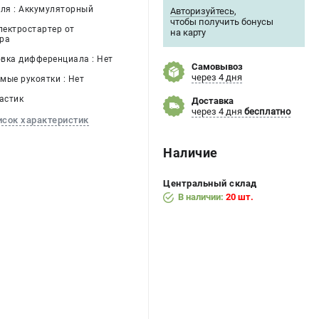
еля : Аккумуляторный
Авторизуйтесь
,
чтобы получить бонусы
лектростартер от
на карту
ра
вка дифференциала : Нет
Самовывоз
через 4 дня
мые рукоятки : Нет
астик
Доставка
через 4 дня
бесплатно
исок характеристик
Наличие
Центральный склад
В наличии:
20 шт.