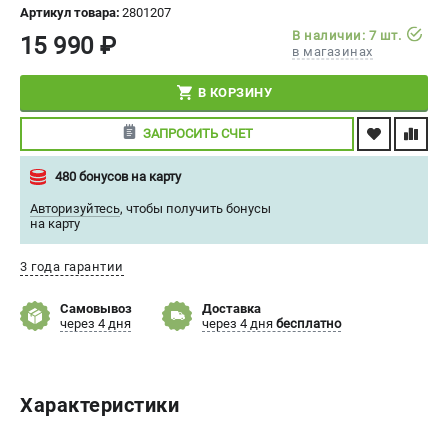
Артикул товара:
2801207
СРАВНЕНИЕ
(
0
)
В наличии: 7 шт.
15 990 ₽
в магазинах
ИЗБРАННОЕ
(
0
)
В КОРЗИНУ
МАГАЗИНЫ
ЗАПРОСИТЬ СЧЕТ
СЕРВИС
480 бонусов на карту
Авторизуйтесь
,
чтобы получить бонусы
ПОДДЕРЖКА
на карту
Сервисный центр
3 года гарантии
Политика обработки персональных данных
Самовывоз
Доставка
через 4 дня
через 4 дня
бесплатно
ИНФОРМАЦИЯ
О компании
О бренде
Характеристики
Новости
Юридическим лицам