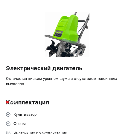
ЭЛЕКТРОИНСТРУМЕНТ
Гайковерты
Лобзики
Префораторы
Пилы сабельные
Пилы циркулярные
Пылесосы аккумуляторные
Реноваторы
Электрический двигатель
Фонари
Отличается низким уровнем шума и отсутствием токсичных
Шлифмашины орбитальные
выхлопов.
Шлифмашины угловые
Шуруповерты
Комплектация
АКСЕССУАРЫ
Культиватор
Аккумуляторные батареи
Фрезы
Зарядные устройства
Инструкция по эксплуатации
Принадлежности для цепных пил