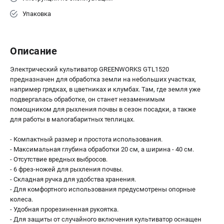
Принадлежности для триммеров
Упаковка
Принадлежности для газонокосилок
Описание
ТЕЛЕФОН (САНКТ-ПЕТЕРБУРГ)
+7 (812) 336-63-08
Электрический культиватор GREENWORKS GTL1520
Информация размещённая на сайте не является публичной
предназначен для обработка земли на небольших участках,
офертой.
например грядках, в цветниках и клумбах. Там, где земля уже
подвергалась обработке, он станет незаменимым
проспект Александровской Фермы, 29АЛ
помощником для рыхления почвы в сезон посадки, а также
8 (812) 336-63-08
для работы в малогабаритных теплицах.
Режим работы колл-центра:
пн-пт - с 9:00 до 18:00
- Компактный размер и простота использования.
сб - с 10:00 до 16:00
- Максимальная глубина обработки 20 см, а ширина - 40 см.
вс - выходной
- Отсутствие вредных выбросов.
ЗАКАЗ ЗАПЧАСТЕЙ
- 6 фрез-ножей для рыхления почвы.
+7 (8112) 59-10-67
- Складная ручка для удобства хранения.
zakaz@gworks-market.ru
- Для комфортного использования предусмотрены опорные
колеса.
- Удобная прорезиненная рукоятка.
- Для защиты от случайного включения культиватор оснащен