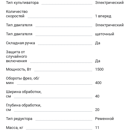
Тип культиватора
Электрический
Контакты
Количество
Правила обмена и возврата
скоростей
1 вперед
Способы оплаты
Тип двигателя
Электрический
Бонусная программа
Тип двигателя
щеточный
Как нас найти
Пользовательское соглашение
Складная ручка
Да
Защита от
случайного
САДОВАЯ ТЕХНИКА
включения
Да
Аэраторы
Мощность, Вт
1500
Воздуходувки
Обороты фрез, об/
Газонокосилки
мин
400
Культиваторы
Ширина обработки,
см
40
Кусторезы
Мойки АВД
Глубина обработки,
см
20
Газонокосилки-роботы
Тип редуктора
Ременной
Триммеры
Снегоуборщики
Масса, кг
11