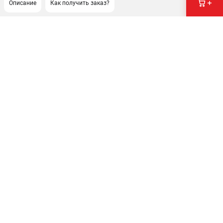
Описание
Как получить заказ?
ПОДДЕРЖКА
Сервисный центр
Политика обработки персональных данных
ИНФОРМАЦИЯ
О компании
О бренде
Новости
Юридическим лицам
Контакты
Правила обмена и возврата
Способы оплаты