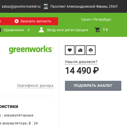
zakaz@gworks-market.ru
Проспект Александровской Фермы, 29АЛ
Санкт-Петербург
е
Заказать запчасть
0 
Сравнение
0
Вход или регистрация
₽
Нашли дешевле?
14 490 ₽
ПОДОБРАТЬ АНАЛОГ
Сертификат дилера
ристики
я : аккумуляторные
 аккумулятора, В : 24