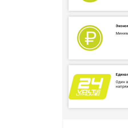
Эконо
Минима
Едина
Один а
напряж