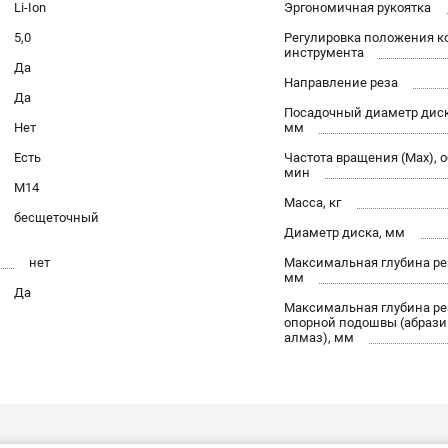
Li-Ion
Эргономичная рукоятка
5,0
Регулировка положения к
инструмента
Да
Направление реза
Да
Посадочный диаметр диск
Нет
мм
Есть
Частота вращения (Max), о
мин
М14
Масса, кг
бесщеточный
Диаметр диска, мм
нет
Максимальная глубина ре
мм
Да
Максимальная глубина ре
опорной подошвы (абрази
алмаз), мм