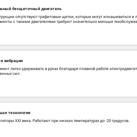
льный бесщеточный двигатель
трукции отсутствуют графитовые щетки, которые могут изнашиваться и 
менты с такими двигателями требуют значительно меньше техобслужи
е вибрации
мент легко удерживать в руках благодаря плавной работе электродвига
енных сил.
шая технология
ляторы XXI века. Работают при низких температурах до -20 градусов.