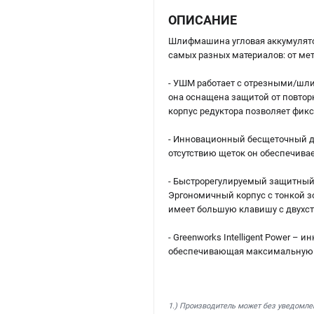
ОПИСАНИЕ
Шлифмашина угловая аккумулято
самых разных материалов: от мет
- УШМ работает с отрезными/шл
она оснащена защитой от повтор
корпус редуктора позволяет фик
- Инновационный бесщеточный дв
отсутствию щеток он обеспечива
- Быстрорегулируемый защитный к
Эргономичный корпус с тонкой 
имеет большую клавишу с двухст
- Greenworks Intelligent Power 
обеспечивающая максимальную п
1.) Производитель может без уведомле