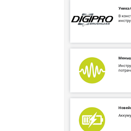
Уника
В конс
инстру
Меньш
Инстру
потрач
Новей
Аккуму