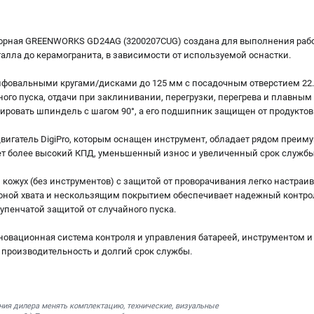
рная GREENWORKS GD24AG (3200207CUG) создана для выполнения рабо
алла до керамогранита, в зависимости от используемой оснастки.
ифовальными кругами/дисками до 125 мм с посадочным отверстием 22.
ного пуска, отдачи при заклинивании, перегрузки, перегрева и плавны
сировать шпиндель с шагом 90°, а его подшипник защищен от продуктов
игатель DigiPro, которым оснащен инструмент, обладает рядом преиму
ет более высокий КПД, уменьшенный износ и увеличенный срок службы
ожух (без инструментов) с защитой от проворачивания легко настраива
зоной хвата и нескользящим покрытием обеспечивает надежный контро
упенчатой защитой от случайного пуска.
– инновационная система контроля и управления батареей, инструментом
роизводительность и долгий срок службы.
ния дилера менять комплектацию, технические, визуальные