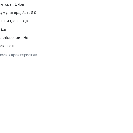
ятора : Li-Ion
умулятора, А.ч : 5,0
 шпинделя : Да
: Да
а оборотов : Нет
к : Есть
исок характеристик