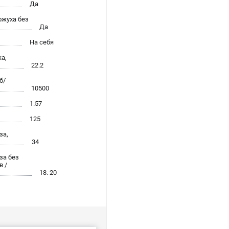
Да
ожуха без
Да
На себя
а,
22.2
б/
10500
1.57
125
за,
34
за без
в /
18. 20