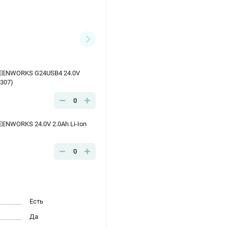
EENWORKS G24USB4 24.0V
9307)
0
ENWORKS 24.0V 2.0Ah Li-Ion
0
Есть
Да