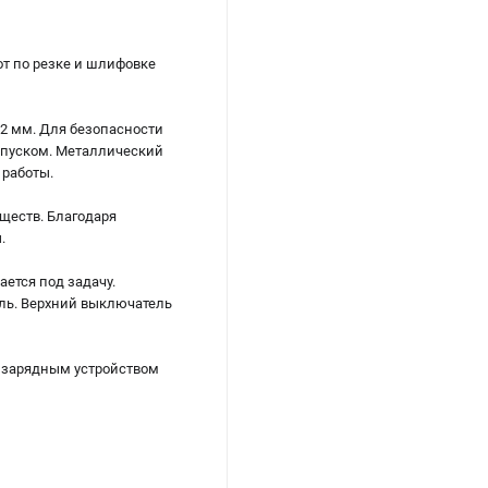
т по резке и шлифовке
2 мм. Для безопасности
м пуском. Металлический
 работы.
ществ. Благодаря
.
ется под задачу.
ль. Верхний выключатель
 и зарядным устройством