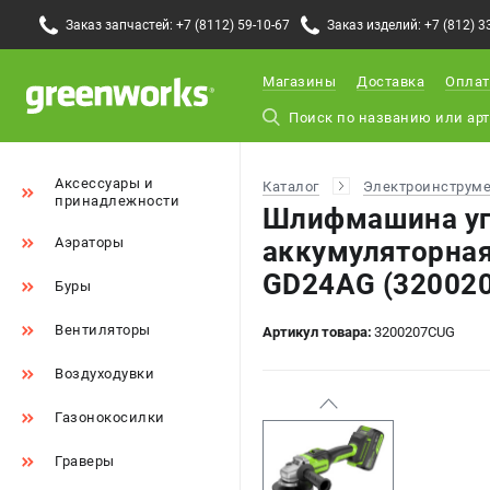
Заказ запчастей: +7 (8112) 59-10-67
Заказ изделий: +7 (812) 3
Магазины
Доставка
Оплат
Аксессуары и
Каталог
Электроинструм
принадлежности
Шлифмашина уг
Аэраторы
аккумуляторна
GD24AG (32002
Буры
Вентиляторы
Артикул товара:
3200207CUG
Воздуходувки
Газонокосилки
Граверы