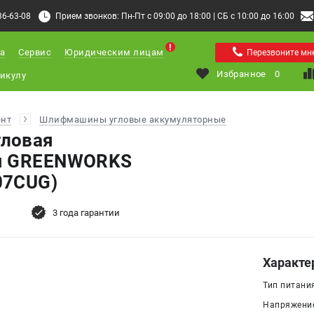
36-63-08
Прием звонков: Пн-Пт с 09:00 до 18:00 | СБ с 10:00 до 16:00
а
Сервис
Юридическим лицам
Перезвоните мн
Избранное
0
ент
Шлифмашины угловые аккумуляторные
ловая
я GREENWORKS
07CUG)
3 года гарантии
Характе
Тип питани
Напряжение