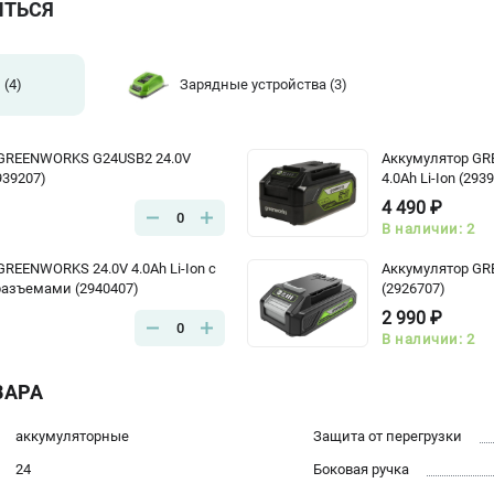
ИТЬСЯ
и
(4)
Зарядные устройства
(3)
 GREENWORKS G24USB2 24.0V
Аккумулятор GR
2939207)
4.0Ah Li-Ion (293
4 490 ₽
0
В наличии: 2
REENWORKS 24.0V 4.0Ah Li-Ion с
Аккумулятор GRE
разъемами (2940407)
(2926707)
2 990 ₽
0
В наличии: 2
ВАРА
аккумуляторные
Защита от перегрузки
24
Боковая ручка