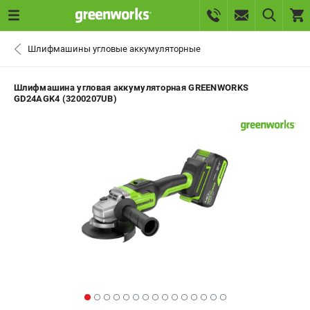
0 
Шлифмашины угловые аккумуляторные
₽
САНКТ-ПЕТЕРБУРГ
Шлифмашина угловая аккумуляторная GREENWORKS
GD24AGK4 (3200207UB)
+7 (812) 336-63-08
- ЗАКАЗ ИЗДЕЛИЙ
+7 (8112) 59-10-67
- ЗАКАЗ ЗАПЧАСТЕЙ
ЗАКАЗАТЬ ЗАПЧАСТЬ
ВХОД ИЛИ РЕГИСТРАЦИЯ
КАТАЛОГ
АКЦИИ