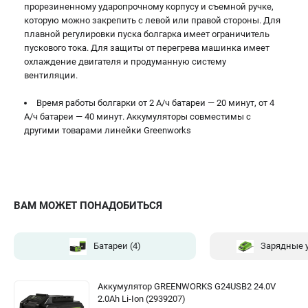
прорезиненному ударопрочному корпусу и съемной ручке,
которую можно закрепить с левой или правой стороны. Для
плавной регулировки пуска болгарка имеет ограничитель
пускового тока. Для защиты от перегрева машинка имеет
охлаждение двигателя и продуманную систему
вентиляции.
Время работы болгарки от 2 А/ч батареи — 20 минут, от 4
А/ч батареи — 40 минут. Аккумуляторы совместимы с
другими товарами линейки Greenworks
ВАМ МОЖЕТ ПОНАДОБИТЬСЯ
Батареи
(4)
Зарядные 
Аккумулятор GREENWORKS G24USB2 24.0V
2.0Ah Li-Ion (2939207)