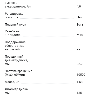
Емкость
Контакты
аккумулятора, А.ч
4,0
Правила обмена и возврата
Регулировка
Способы оплаты
оборотов
Нет
Бонусная программа
Плавный пуск
Есть
Как нас найти
Резьба на
Пользовательское соглашение
шпинделе
М14
Поддержание
оборотов под
САДОВАЯ ТЕХНИКА
нагрузкой
нет
Аэраторы
Посадочный
диаметр диска,
Воздуходувки
мм
22.2
Газонокосилки
Частота вращения
Культиваторы
(Max), об/мин
10500
Кусторезы
Масса, кг
1.58
Мойки АВД
Диаметр диска,
Газонокосилки-роботы
мм
125
Триммеры
Снегоуборщики