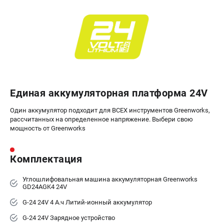
ЭЛЕКТРОИНСТРУМЕНТ
Гайковерты
Лобзики
Префораторы
Пилы сабельные
Пилы циркулярные
Единая аккумуляторная платформа 24V
Пылесосы аккумуляторные
Реноваторы
Один аккумулятор подходит для ВСЕХ инструментов Greenworks,
Фонари
рассчитанных на определенное напряжение. Выбери свою
мощность от Greenworks
Шлифмашины орбитальные
Шлифмашины угловые
Шуруповерты
Комплектация
Углошлифовальная машина аккумуляторная Greenworks
АКСЕССУАРЫ
GD24AGK4 24V
Аккумуляторные батареи
G-24 24V 4 А.ч Литий-ионный аккумулятор
Зарядные устройства
G-24 24V Зарядное устройство
Принадлежности для цепных пил