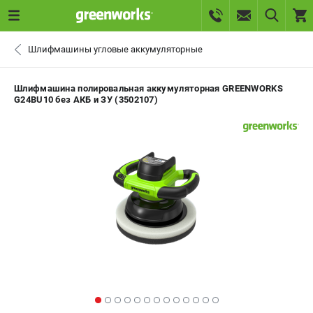
0 
Шлифмашины угловые аккумуляторные
₽
САНКТ-ПЕТЕРБУРГ
Шлифмашина полировальная аккумуляторная GREENWORKS
G24BU10 без АКБ и ЗУ (3502107)
+7 (812) 336-63-08
- ЗАКАЗ ИЗДЕЛИЙ
+7 (8112) 59-10-67
- ЗАКАЗ ЗАПЧАСТЕЙ
ЗАКАЗАТЬ ЗАПЧАСТЬ
ВХОД ИЛИ РЕГИСТРАЦИЯ
КАТАЛОГ
АКЦИИ