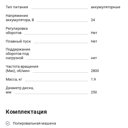
Контакты
Тип питания
аккумуляторные
Правила обмена и возврата
Напряжение
Способы оплаты
аккумулятора, В
24
Бонусная программа
Регулировка
оборотов
Нет
Как нас найти
Пользовательское соглашение
Плавный пуск
Нет
Поддержание
оборотов под
САДОВАЯ ТЕХНИКА
нагрузкой
нет
Аэраторы
Частота вращения
(Max), об/мин
2800
Воздуходувки
Газонокосилки
Масса, кг
1.9
Культиваторы
Диаметр диска,
мм
250
Кусторезы
Мойки АВД
Газонокосилки-роботы
Комплектация
Триммеры
Снегоуборщики
Полировальная машина