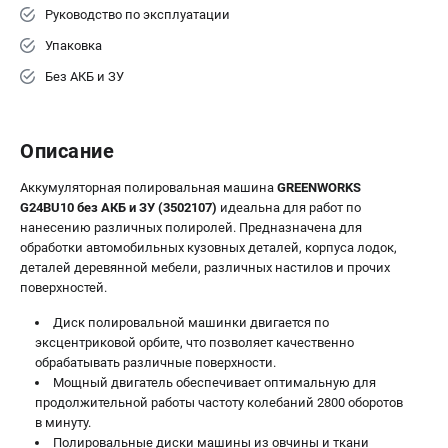
Руководство по эксплуатации
ЭЛЕКТРОИНСТРУМЕНТ
Упаковка
Гайковерты
Без АКБ и ЗУ
Лобзики
Префораторы
Пилы сабельные
Описание
Пилы циркулярные
Аккумуляторная полировальная машина
Пылесосы аккумуляторные
GREENWORKS
G24BU10 без АКБ и ЗУ (3502107)
идеальна для работ по
Реноваторы
нанесению различных полиролей. Предназначена для
Фонари
обработки автомобильных кузовных деталей, корпуса лодок,
Шлифмашины орбитальные
деталей деревянной мебели, различных настилов и прочих
поверхностей.
Шлифмашины угловые
Шуруповерты
Диск полировальной машинки двигается по
эксцентриковой орбите, что позволяет качественно
обрабатывать различные поверхности.
АКСЕССУАРЫ
Мощный двигатель обеспечивает оптимальную для
Аккумуляторные батареи
продолжительной работы частоту колебаний 2800 оборотов
Зарядные устройства
в минуту.
Полировальные диски машины из овчины и ткани
Принадлежности для цепных пил