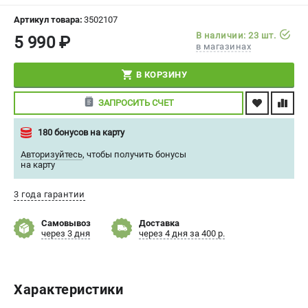
СРАВНЕНИЕ
(
0
)
Артикул товара:
3502107
В наличии: 23 шт.
5 990 ₽
в магазинах
ИЗБРАННОЕ
(
0
)
В КОРЗИНУ
МАГАЗИНЫ
ЗАПРОСИТЬ СЧЕТ
СЕРВИС
180 бонусов на карту
ПОДДЕРЖКА
Авторизуйтесь
,
чтобы получить бонусы
на карту
Сервисный центр
Политика обработки персональных данных
3 года гарантии
Самовывоз
Доставка
ИНФОРМАЦИЯ
через 3 дня
через 4 дня за 400 р.
О компании
О бренде
Новости
Характеристики
Юридическим лицам