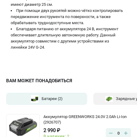
имеют диаметр 25 см.
Принадлежности для триммеров
При помощи двух рукоятей можно чётко контролировать
Принадлежности для газонокосилок
передвижение инструмента по поверхности, а также
обрабатывать труднодоступные места.
Благодаря питанию от аккумулятора 24 В, инструмент
обеспечивает длительную автономную работу. Данный
ТЕЛЕФОН (САНКТ-ПЕТЕРБУРГ)
+7 (812) 336-63-08
аккумулятор совместим с другими устройствами из
линейки 24V G-24.
Информация размещённая на сайте не является публичной
офертой.
проспект Александровской Фермы, 29АЛ
8 (812) 336-63-08
Режим работы колл-центра:
ВАМ МОЖЕТ ПОНАДОБИТЬСЯ
пн-пт - с 9:00 до 18:00
сб - с 10:00 до 16:00
вс - выходной
Батареи
(2)
Зарядные 
ЗАКАЗ ЗАПЧАСТЕЙ
+7 (8112) 59-10-67
zakaz@gworks-market.ru
Аккумулятор GREENWORKS 24.0V 2.0Ah Li-Ion
(2926707)
2 990 ₽
0
В наличии: 2