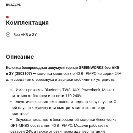
ЭЛЕКТРОИНСТРУМЕНТ
воздухе.
Гайковерты
Лобзики
Комплектация
Префораторы
Пилы сабельные
Без АКБ и ЗУ
Пилы циркулярные
Пылесосы аккумуляторные
Описание
Реноваторы
Фонари
Колонка беспроводная аккумуляторная GREENWORKS без АКБ
Шлифмашины орбитальные
и ЗУ (3503107)
— колонка мощностью 40 Вт PMPO из серии 24V
Шлифмашины угловые
для создания стереозвука и зарядки мобильных устройств.
Шуруповерты
Имеет режимы Bluetooth, TWS, AUX, Powerbank. Может
питаться от батареи и от сети 110-240V.
АКСЕССУАРЫ
Акустическая система позволит сделать звук лучше. С
ней слушать музыку или смотреть кино станет еще
Аккумуляторные батареи
приятнее!
Зарядные устройства
Звуковая мощность беспроводной колонки Greenworks
Принадлежности для цепных пил
GPT-MNBS составляет 40 Вт PMPO. Модель работает от
батареи 24V, а также от сети через адаптер питания,
Принадлежности для триммеров