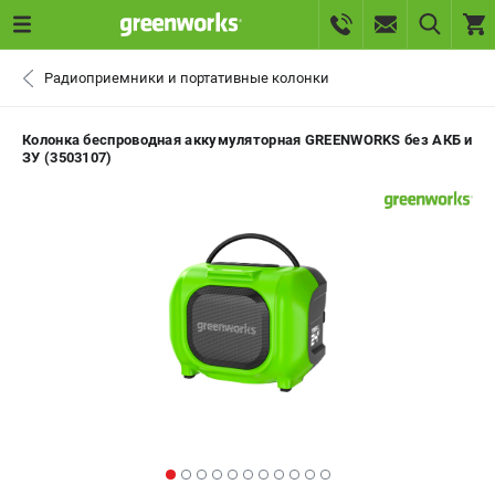
0 
Радиоприемники и портативные колонки
₽
ПОМОНА
Колонка беспроводная аккумуляторная GREENWORKS без АКБ и
ЗУ (3503107)
+7 (800) 550-70-46
- ЗАКАЗ ИЗДЕЛИЙ
+7 (8112) 59-10-67
- ЗАКАЗ ЗАПЧАСТЕЙ
ЗАКАЗАТЬ ЗАПЧАСТЬ
ВХОД ИЛИ РЕГИСТРАЦИЯ
КАТАЛОГ
АКЦИИ