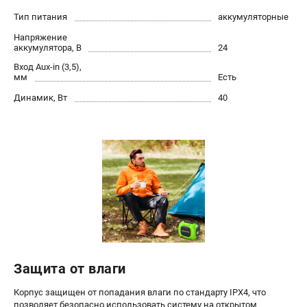
Контакты
Тип питания
аккумуляторные
Правила обмена и возврата
Напряжение
Способы оплаты
аккумулятора, В
24
Бонусная программа
Вход Aux-in (3,5),
мм
Есть
Пользовательское соглашение
Динамик, Вт
40
САДОВАЯ ТЕХНИКА
Аэраторы
Воздуходувки
Газонокосилки
Культиваторы
Кусторезы
Мойки АВД
Газонокосилки-роботы
Триммеры
Защита от влаги
Снегоуборщики
Корпус защищен от попадания влаги по стандарту IPX4, что
позволяет безопасно использовать систему на открытом