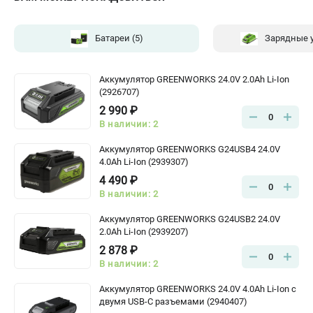
Батареи
(5)
Зарядные 
Аккумулятор GREENWORKS 24.0V 2.0Ah Li-Ion
(2926707)
2 990 ₽
0
В наличии: 2
Аккумулятор GREENWORKS G24USB4 24.0V
4.0Ah Li-Ion (2939307)
4 490 ₽
0
В наличии: 2
Аккумулятор GREENWORKS G24USB2 24.0V
2.0Ah Li-Ion (2939207)
2 878 ₽
0
В наличии: 2
Аккумулятор GREENWORKS 24.0V 4.0Ah Li-Ion с
двумя USB-C разъемами (2940407)