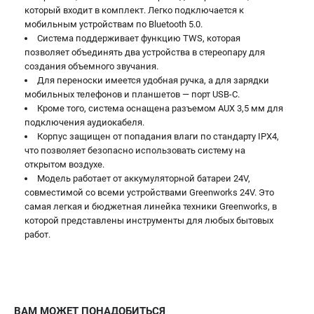
который входит в комплект. Легко подключается к
Принадлежности для газонокосилок
мобильным устройствам по Bluetooth 5.0.
Система поддерживает функцию TWS, которая
позволяет объединять два устройства в стереопару для
ТЕЛЕФОН (ПОМОНА)
создания объемного звучания.
+7 (800) 550-70-46
Для переноски имеется удобная ручка, а для зарядки
Информация размещённая на сайте не является публичной
мобильных телефонов и планшетов — порт USB-C.
офертой.
Кроме того, система оснащена разъемом AUX 3,5 мм для
подключения аудиокабеля.
проспект Александровской Фермы, 29АЛ
Корпус защищен от попадания влаги по стандарту IPX4,
8 (812) 336-63-08
что позволяет безопасно использовать систему на
Режим работы колл-центра:
открытом воздухе.
пн-пт - с 9:00 до 18:00
Модель работает от аккумуляторной батареи 24V,
сб - с 10:00 до 16:00
совместимой со всеми устройствами Greenworks 24V. Это
вс - выходной
самая легкая и бюджетная линейка техники Greenworks, в
ЗАКАЗ ЗАПЧАСТЕЙ
которой представлены инструменты для любых бытовых
+7 (8112) 59-10-67
работ.
zakaz@gworks-market.ru
ВАМ МОЖЕТ ПОНАДОБИТЬСЯ