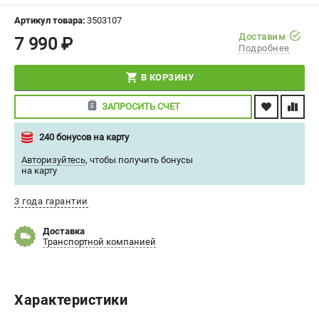
СРАВНЕНИЕ
(
0
)
Артикул товара:
3503107
Доставим
7 990 ₽
Подробнее
ИЗБРАННОЕ
(
0
)
В КОРЗИНУ
МАГАЗИНЫ
ЗАПРОСИТЬ СЧЕТ
СЕРВИС
240 бонусов на карту
ПОДДЕРЖКА
Авторизуйтесь
,
чтобы получить бонусы
на карту
Сервисный центр
Политика обработки персональных данных
3 года гарантии
Доставка
ИНФОРМАЦИЯ
Транспортной компанией
О компании
О бренде
Новости
Характеристики
Юридическим лицам