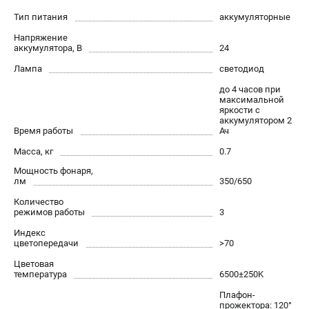
Контакты
Тип питания
аккумуляторные
Правила обмена и возврата
Напряжение
Способы оплаты
аккумулятора, В
24
Бонусная программа
Лампа
светодиод
Пользовательское соглашение
до 4 часов при
максимальной
яркости с
САДОВАЯ ТЕХНИКА
аккумулятором 2
Время работы
Ач
Аэраторы
Масса, кг
0.7
Воздуходувки
Мощность фонаря,
Газонокосилки
лм
350/650
Культиваторы
Количество
Кусторезы
режимов работы
3
Мойки АВД
Индекс
Газонокосилки-роботы
цветопередачи
>70
Триммеры
Цветовая
температура
6500±250K
Снегоуборщики
Плафон-
прожектора: 120°