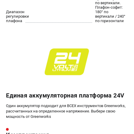
ЭЛЕКТРОИНСТРУМЕНТ
по вертикали.
Плафон-софит:
Гайковерты
Диапазон
180° по
регулировки
вертикали / 240°
Лобзики
плафона
по горизонтали
Префораторы
Пилы сабельные
Пилы циркулярные
Пылесосы аккумуляторные
Реноваторы
Фонари
Шлифмашины орбитальные
Шлифмашины угловые
Шуруповерты
Единая аккумуляторная платформа 24V
АКСЕССУАРЫ
Один аккумулятор подходит для ВСЕХ инструментов Greenworks,
рассчитанных на определенное напряжение. Выбери свою
Аккумуляторные батареи
мощность от Greenworks
Зарядные устройства
Принадлежности для цепных пил
Принадлежности для триммеров