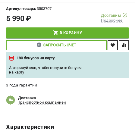
СРАВНЕНИЕ
(
0
)
Артикул товара:
3503707
Доставим
5 990 ₽
Подробнее
ИЗБРАННОЕ
(
0
)
В КОРЗИНУ
МАГАЗИНЫ
ЗАПРОСИТЬ СЧЕТ
СЕРВИС
180 бонусов на карту
ПОДДЕРЖКА
Авторизуйтесь
,
чтобы получить бонусы
на карту
Сервисный центр
Политика обработки персональных данных
3 года гарантии
Доставка
ИНФОРМАЦИЯ
Транспортной компанией
О компании
О бренде
Новости
Характеристики
Юридическим лицам