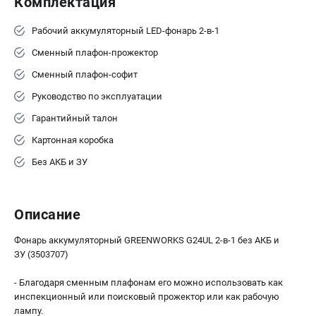
Комплектация
Принадлежности для газонокосилок
Рабочий аккумуляторный LED-фонарь 2-в-1
Сменный плафон-прожектор
ТЕЛЕФОН (ПОМОНА)
Сменный плафон-софит
+7 (800) 550-70-46
Информация размещённая на сайте не является публичной
Руководство по эксплуатации
офертой.
Гарантийный талон
проспект Александровской Фермы, 29АЛ
Картонная коробка
8 (812) 336-63-08
Режим работы колл-центра:
Без АКБ и ЗУ
пн-пт - с 9:00 до 18:00
сб - с 10:00 до 16:00
вс - выходной
Описание
ЗАКАЗ ЗАПЧАСТЕЙ
+7 (8112) 59-10-67
Фонарь аккумуляторный GREENWORKS G24UL 2-в-1 без АКБ и
zakaz@gworks-market.ru
ЗУ (3503707)
- Благодаря сменным плафонам его можно использовать как
инспекционный или поисковый прожектор или как рабочую
лампу.