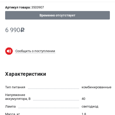
СРАВНЕНИЕ
(
0
)
Артикул товара:
3503907
Временно отсутствует
ИЗБРАННОЕ
(
0
)
6 990
c
МАГАЗИНЫ
СЕРВИС
Сообщить о поступлении
ПОДДЕРЖКА
Сервисный центр
Политика обработки персональных данных
Характеристики
ИНФОРМАЦИЯ
Тип питания
комбинированные
О компании
Напряжение
аккумулятора, В
40
О бренде
Новости
Лампа
светодиод
Юридическим лицам
Масса, кг
1.8