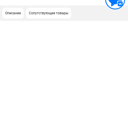
Описание
Сопутствующие товары
ПОДДЕРЖКА
Сервисный центр
Политика обработки персональных данных
ИНФОРМАЦИЯ
О компании
О бренде
Новости
Юридическим лицам
Контакты