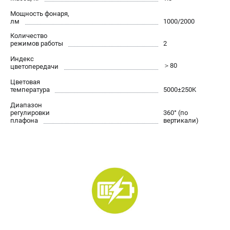
Контакты
Мощность фонаря,
Правила обмена и возврата
лм
1000/2000
Способы оплаты
Количество
режимов работы
2
Бонусная программа
Индекс
Пользовательское соглашение
＞80
цветопередачи
Цветовая
САДОВАЯ ТЕХНИКА
температура
5000±250K
Аэраторы
Диапазон
регулировки
360° (по
Воздуходувки
плафона
вертикали)
Газонокосилки
Культиваторы
Кусторезы
Мойки АВД
Газонокосилки-роботы
Триммеры
Снегоуборщики