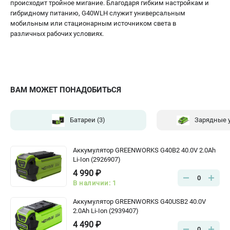
происходит тройное мигание. Благодаря гибким настройкам и
гибридному питанию, G40WLH служит универсальным
мобильным или стационарным источником света в
различных рабочих условиях.
ВАМ МОЖЕТ ПОНАДОБИТЬСЯ
Батареи
(3)
Зарядные 
Аккумулятор GREENWORKS G40B2 40.0V 2.0Ah
Li-Ion (2926907)
4 990 ₽
0
В наличии: 1
Аккумулятор GREENWORKS G40USB2 40.0V
2.0Ah Li-Ion (2939407)
4 490 ₽
0