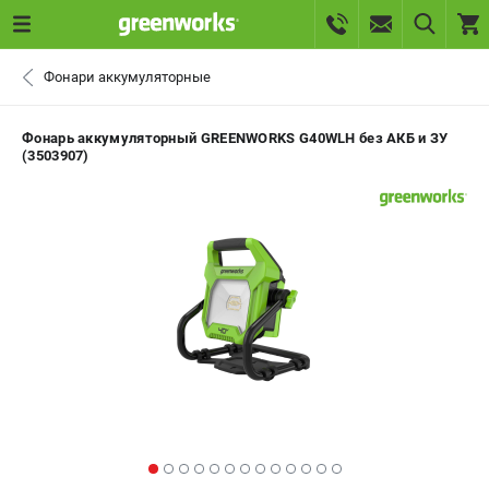
0 
Фонари аккумуляторные
₽
ПОМОНА
Фонарь аккумуляторный GREENWORKS G40WLH без АКБ и ЗУ
(3503907)
+7 (800) 550-70-46
- ЗАКАЗ ИЗДЕЛИЙ
+7 (8112) 59-10-67
- ЗАКАЗ ЗАПЧАСТЕЙ
ЗАКАЗАТЬ ЗАПЧАСТЬ
ВХОД ИЛИ РЕГИСТРАЦИЯ
КАТАЛОГ
АКЦИИ