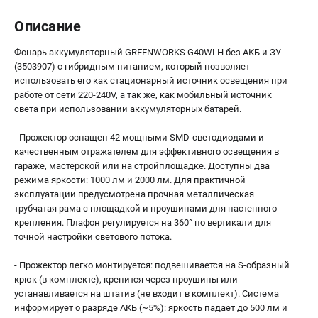
Принадлежности для газонокосилок
Описание
Фонарь аккумуляторный GREENWORKS G40WLH без АКБ и ЗУ
ТЕЛЕФОН (ПОМОНА)
(3503907) с гибридным питанием, который позволяет
+7 (800) 550-70-46
использовать его как стационарный источник освещения при
Информация размещённая на сайте не является публичной
работе от сети 220-240V, а так же, как мобильный источник
офертой.
света при использовании аккумуляторных батарей.
проспект Александровской Фермы, 29АЛ
- Прожектор оснащен 42 мощными SMD-светодиодами и
8 (812) 336-63-08
качественным отражателем для эффективного освещения в
Режим работы колл-центра:
гараже, мастерской или на стройплощадке. Доступны два
пн-пт - с 9:00 до 18:00
режима яркости: 1000 лм и 2000 лм. Для практичной
сб - с 10:00 до 16:00
эксплуатации предусмотрена прочная металлическая
вс - выходной
трубчатая рама с площадкой и проушинами для настенного
ЗАКАЗ ЗАПЧАСТЕЙ
крепления. Плафон регулируется на 360° по вертикали для
+7 (8112) 59-10-67
точной настройки светового потока.
zakaz@gworks-market.ru
- Прожектор легко монтируется: подвешивается на S-образный
крюк (в комплекте), крепится через проушины или
устанавливается на штатив (не входит в комплект). Система
информирует о разряде АКБ (~5%): яркость падает до 500 лм и