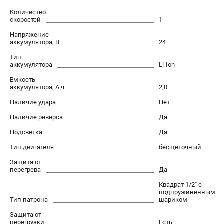
Контакты
Количество
скоростей
1
Правила обмена и возврата
Способы оплаты
Напряжение
аккумулятора, В
24
Бонусная программа
Тип
Как нас найти
аккумулятора
Li-Ion
Пользовательское соглашение
Емкость
аккумулятора, А.ч
2,0
САДОВАЯ ТЕХНИКА
Наличие удара
Нет
Аэраторы
Наличие реверса
Да
Воздуходувки
Подсветка
Да
Газонокосилки
Тип двигателя
бесщеточный
Культиваторы
Защита от
Кусторезы
перегрева
Да
Мойки АВД
Квадрат 1/2" с
Газонокосилки-роботы
подпружиненным
Тип патрона
шариком
Триммеры
Снегоуборщики
Защита от
перегрузки
Есть