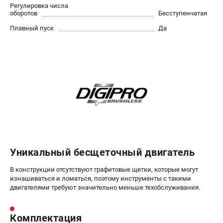
Регулировка числа
Принадлежности для триммеров
оборотов
Бесступенчатая
Принадлежности для газонокосилок
Плавный пуск
Да
ТЕЛЕФОН (САНКТ-ПЕТЕРБУРГ)
+7 (812) 336-63-08
Информация размещённая на сайте не является публичной
офертой.
проспект Александровской Фермы, 29АЛ
8 (812) 336-63-08
Режим работы колл-центра:
пн-пт - с 9:00 до 18:00
сб - с 10:00 до 16:00
Уникальный бесщеточный двигатель
вс - выходной
ЗАКАЗ ЗАПЧАСТЕЙ
В конструкции отсутствуют графитовые щетки, которые могут
+7 (8112) 59-10-67
изнашиваться и ломаться, поэтому инструменты с такими
zakaz@gworks-market.ru
двигателями требуют значительно меньше техобслуживания.
Комплектация