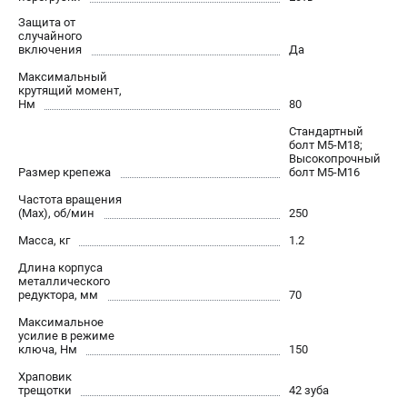
Защита от
ЭЛЕКТРОИНСТРУМЕНТ
случайного
включения
Да
Гайковерты
Максимальный
Лобзики
крутящий момент,
Префораторы
Нм
80
Пилы сабельные
Стандартный
болт М5-М18;
Пилы циркулярные
Высокопрочный
Пылесосы аккумуляторные
Размер крепежа
болт М5-М16
Реноваторы
Частота вращения
(Max), об/мин
250
Фонари
Шлифмашины орбитальные
Масса, кг
1.2
Шлифмашины угловые
Длина корпуса
металлического
Шуруповерты
редуктора, мм
70
Максимальное
АКСЕССУАРЫ
усилие в режиме
ключа, Нм
150
Аккумуляторные батареи
Храповик
Зарядные устройства
трещотки
42 зуба
Принадлежности для цепных пил