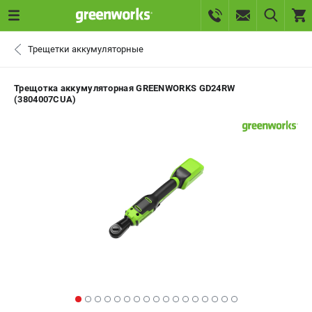
0 
Трещетки аккумуляторные
₽
САНКТ-ПЕТЕРБУРГ
Трещотка аккумуляторная GREENWORKS GD24RW
(3804007CUA)
+7 (812) 336-63-08
- ЗАКАЗ ИЗДЕЛИЙ
+7 (8112) 59-10-67
- ЗАКАЗ ЗАПЧАСТЕЙ
ЗАКАЗАТЬ ЗАПЧАСТЬ
ВХОД ИЛИ РЕГИСТРАЦИЯ
КАТАЛОГ
АКЦИИ