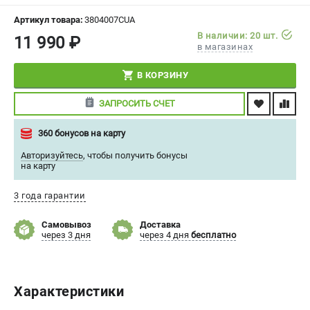
СРАВНЕНИЕ
(
0
)
Артикул товара:
3804007CUA
В наличии: 20 шт.
11 990 ₽
в магазинах
ИЗБРАННОЕ
(
0
)
В КОРЗИНУ
МАГАЗИНЫ
ЗАПРОСИТЬ СЧЕТ
СЕРВИС
360 бонусов на карту
ПОДДЕРЖКА
Авторизуйтесь
,
чтобы получить бонусы
на карту
Сервисный центр
Политика обработки персональных данных
3 года гарантии
Самовывоз
Доставка
ИНФОРМАЦИЯ
через 3 дня
через 4 дня
бесплатно
О компании
О бренде
Новости
Характеристики
Юридическим лицам