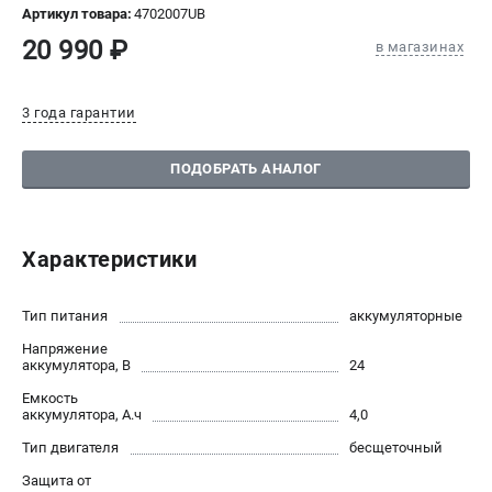
Артикул товара:
4702007UB
СРАВНЕНИЕ
(
0
)
20 990 ₽
в магазинах
ИЗБРАННОЕ
(
0
)
3 года гарантии
МАГАЗИНЫ
ПОДОБРАТЬ АНАЛОГ
СЕРВИС
ПОДДЕРЖКА
Характеристики
Сервисный центр
Политика обработки персональных данных
Тип питания
аккумуляторные
Напряжение
ИНФОРМАЦИЯ
аккумулятора, В
24
Емкость
О компании
аккумулятора, А.ч
4,0
О бренде
Тип двигателя
бесщеточный
Новости
Защита от
Юридическим лицам