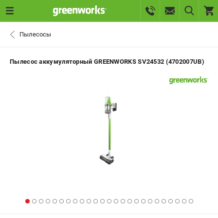
0 
Пылесосы
₽
САНКТ-ПЕТЕРБУРГ
Пылесос аккумуляторный GREENWORKS SV24532 (4702007UB)
+7 (812) 336-63-08
- ЗАКАЗ ИЗДЕЛИЙ
+7 (8112) 59-10-67
- ЗАКАЗ ЗАПЧАСТЕЙ
ЗАКАЗАТЬ ЗАПЧАСТЬ
ВХОД ИЛИ РЕГИСТРАЦИЯ
КАТАЛОГ
АКЦИИ