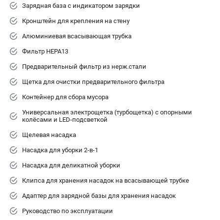
Зарядная база с индикатором зарядки
Принадлежности для триммеров
Кронштейн для крепления на стену
Принадлежности для газонокосилок
Алюминиевая всасывающая трубка
Фильтр HEPA13
ТЕЛЕФОН (САНКТ-ПЕТЕРБУРГ)
+7 (812) 336-63-08
Предварительный фильтр из нерж.стали
Информация размещённая на сайте не является публичной
Щетка для очистки предварительного фильтра
офертой.
Контейнер для сбора мусора
проспект Александровской Фермы, 29АЛ
Универсальная электрощетка (турбощетка) с опорными
8 (812) 336-63-08
колёсами и LED-подсветкой
Режим работы колл-центра:
пн-пт - с 9:00 до 18:00
Щелевая насадка
сб - с 10:00 до 16:00
вс - выходной
Насадка для уборки 2-в-1
ЗАКАЗ ЗАПЧАСТЕЙ
Насадка для деликатной уборки
+7 (8112) 59-10-67
Клипса для хранения насадок на всасывающей трубке
zakaz@gworks-market.ru
Адаптер для зарядной базы для хранения насадок
Руководство по эксплуатации