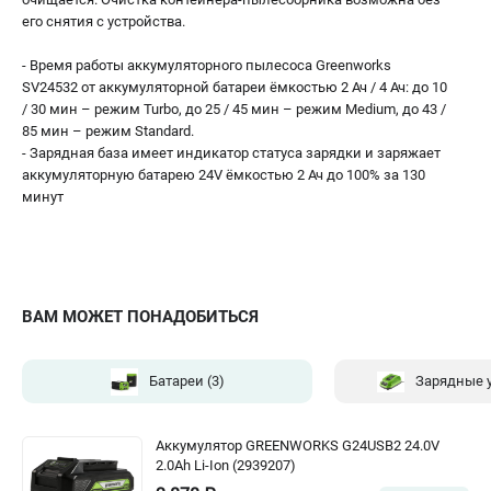
его снятия с устройства.
- Время работы аккумуляторного пылесоса Greenworks
SV24532 от аккумуляторной батареи ёмкостью 2 Ач / 4 Ач: до 10
/ 30 мин – режим Turbo, до 25 / 45 мин – режим Medium, до 43 /
85 мин – режим Standard.
- Зарядная база имеет индикатор статуса зарядки и заряжает
аккумуляторную батарею 24V ёмкостью 2 Ач до 100% за 130
минут
ВАМ МОЖЕТ ПОНАДОБИТЬСЯ
Батареи
(3)
Зарядные 
Аккумулятор GREENWORKS G24USB2 24.0V
2.0Ah Li-Ion (2939207)