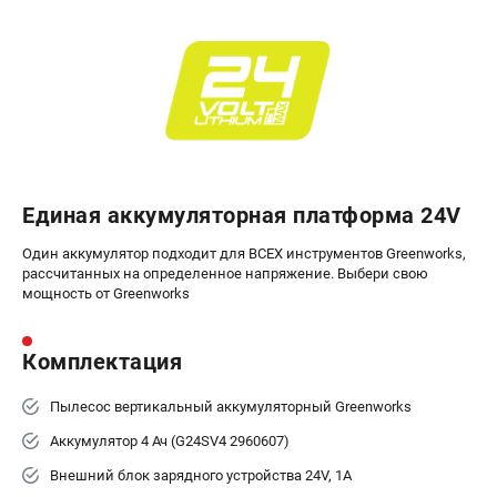
ЭЛЕКТРОИНСТРУМЕНТ
Гайковерты
Лобзики
Префораторы
Пилы сабельные
Пилы циркулярные
Пылесосы аккумуляторные
Единая аккумуляторная платформа 24V
Реноваторы
Один аккумулятор подходит для ВСЕХ инструментов Greenworks,
Фонари
рассчитанных на определенное напряжение. Выбери свою
Шлифмашины орбитальные
мощность от Greenworks
Шлифмашины угловые
Шуруповерты
Комплектация
АКСЕССУАРЫ
Пылесос вертикальный аккумуляторный Greenworks
Аккумуляторные батареи
Аккумулятор 4 Ач (G24SV4 2960607)
Зарядные устройства
Внешний блок зарядного устройства 24V, 1А
Принадлежности для цепных пил