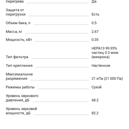
перегрева
Да
Контакты
Защита от
Правила обмена и возврата
перегрузки
Есть
Способы оплаты
Объем бака, л
0.5
Бонусная программа
Масса, кг
2.67
Как нас найти
Мощность, кВт
0.35
Пользовательское соглашение
HEPA13 99.95%
частиц 0.3 мкм
САДОВАЯ ТЕХНИКА
Тип фильтра
(микрона)
Аэраторы
Тип крепления
Настенное
Воздуходувки
Максимальное
разряжение
21 кПа (21 000 Па)
Газонокосилки
Культиваторы
Режимы работы
Сухой
Кусторезы
Уровень звукового
давления, дБ
68.2
Мойки АВД
Газонокосилки-роботы
Уровень звуковой
мощности, дБ
82.2
Триммеры
Снегоуборщики