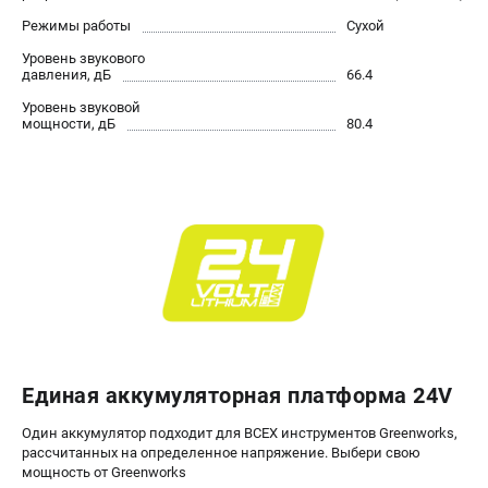
Режимы работы
Сухой
ЭЛЕКТРОИНСТРУМЕНТ
Уровень звукового
Гайковерты
давления, дБ
66.4
Лобзики
Уровень звуковой
Префораторы
мощности, дБ
80.4
Пилы сабельные
Пилы циркулярные
Пылесосы аккумуляторные
Реноваторы
Фонари
Шлифмашины орбитальные
Шлифмашины угловые
Шуруповерты
Единая аккумуляторная платформа 24V
АКСЕССУАРЫ
Один аккумулятор подходит для ВСЕХ инструментов Greenworks,
Аккумуляторные батареи
рассчитанных на определенное напряжение. Выбери свою
Зарядные устройства
мощность от Greenworks
Принадлежности для цепных пил