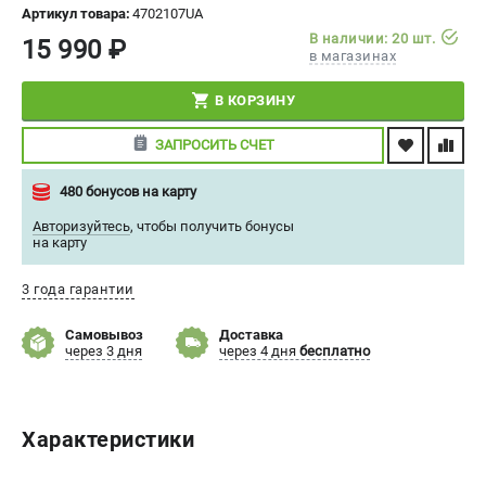
Артикул товара:
4702107UA
СРАВНЕНИЕ
(
0
)
В наличии: 20 шт.
15 990 ₽
в магазинах
ИЗБРАННОЕ
(
0
)
В КОРЗИНУ
МАГАЗИНЫ
ЗАПРОСИТЬ СЧЕТ
СЕРВИС
480 бонусов на карту
Авторизуйтесь
,
чтобы получить бонусы
ПОДДЕРЖКА
на карту
Сервисный центр
3 года гарантии
Политика обработки персональных данных
Самовывоз
Доставка
через 3 дня
через 4 дня
бесплатно
ИНФОРМАЦИЯ
О компании
О бренде
Характеристики
Новости
Юридическим лицам