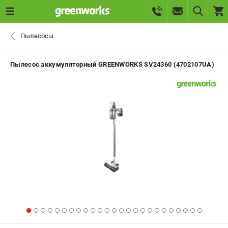
0 
Пылесосы
₽
САНКТ-ПЕТЕРБУРГ
Пылесос аккумуляторный GREENWORKS SV24360 (4702107UA)
+7 (812) 336-63-08
- ЗАКАЗ ИЗДЕЛИЙ
+7 (8112) 59-10-67
- ЗАКАЗ ЗАПЧАСТЕЙ
ЗАКАЗАТЬ ЗАПЧАСТЬ
ВХОД ИЛИ РЕГИСТРАЦИЯ
КАТАЛОГ
АКЦИИ