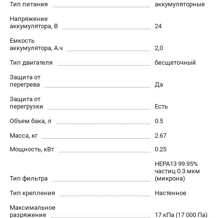
Тип питания
аккумуляторные
Контакты
Напряжение
Правила обмена и возврата
аккумулятора, В
24
Способы оплаты
Емкость
Бонусная программа
аккумулятора, А.ч
2,0
Как нас найти
Тип двигателя
бесщеточный
Пользовательское соглашение
Защита от
перегрева
Да
САДОВАЯ ТЕХНИКА
Защита от
перегрузки
Есть
Аэраторы
Объем бака, л
0.5
Воздуходувки
Газонокосилки
Масса, кг
2.67
Культиваторы
Мощность, кВт
0.25
Кусторезы
HEPA13 99.95%
Мойки АВД
частиц 0.3 мкм
Тип фильтра
(микрона)
Газонокосилки-роботы
Тип крепления
Настенное
Триммеры
Снегоуборщики
Максимальное
разряжение
17 кПа (17 000 Па)