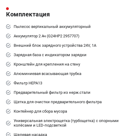
Принадлежности для триммеров
Комплектация
Принадлежности для газонокосилок
Пылесос вертикальный аккумуляторный
ТЕЛЕФОН (САНКТ-ПЕТЕРБУРГ)
Аккумулятор 2 Ач (G24HP2 2957707)
+7 (812) 336-63-08
Внешний блок зарядного устройства 24V, 1А
Информация размещённая на сайте не является публичной
офертой.
Зарядная база с индикатором зарядки
Кронштейн для крепления на стену
проспект Александровской Фермы, 29АЛ
8 (812) 336-63-08
Алюминиевая всасывающая трубка
Режим работы колл-центра:
пн-пт - с 9:00 до 18:00
Фильтр HEPA13
сб - с 10:00 до 16:00
вс - выходной
Предварительный фильтр из нерж.стали
ЗАКАЗ ЗАПЧАСТЕЙ
Щетка для очистки предварительного фильтра
+7 (8112) 59-10-67
Контейнер для сбора мусора
zakaz@gworks-market.ru
Универсальная электрощетка (турбощетка) с опорными
колёсами и LED-подсветкой
Щелевая насадка