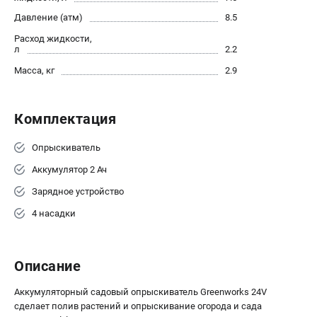
Контакты
Давление (атм)
8.5
Правила обмена и возврата
Расход жидкости,
Способы оплаты
л
2.2
Бонусная программа
Масса, кг
2.9
Как нас найти
Пользовательское соглашение
Комплектация
САДОВАЯ ТЕХНИКА
Опрыскиватель
Аэраторы
Аккумулятор 2 Ач
Воздуходувки
Зарядное устройство
Газонокосилки
Культиваторы
4 насадки
Кусторезы
Мойки АВД
Описание
Газонокосилки-роботы
Триммеры
Аккумуляторный садовый опрыскиватель Greenworks 24V
Снегоуборщики
сделает полив растений и опрыскивание огорода и сада