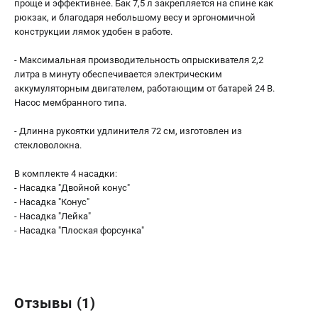
проще и эффективнее. Бак 7,5 л закрепляется на спине как
рюкзак, и благодаря небольшому весу и эргономичной
ЭЛЕКТРОИНСТРУМЕНТ
конструкции лямок удобен в работе.
Гайковерты
- Максимальная производительность опрыскивателя 2,2
Лобзики
литра в минуту обеспечивается электрическим
Префораторы
аккумуляторным двигателем, работающим от батарей 24 В.
Пилы сабельные
Насос мембранного типа.
Пилы циркулярные
- Длинна рукоятки удлинителя 72 см, изготовлен из
Пылесосы аккумуляторные
стекловолокна.
Реноваторы
Фонари
В комплекте 4 насадки:
Шлифмашины орбитальные
- Насадка "Двойной конус"
- Насадка "Конус"
Шлифмашины угловые
- Насадка "Лейка"
Шуруповерты
- Насадка "Плоская форсунка"
АКСЕССУАРЫ
Аккумуляторные батареи
Отзывы (1)
Зарядные устройства
Принадлежности для цепных пил