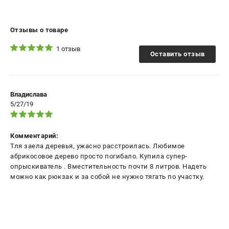
Принадлежности для триммеров
Принадлежности для газонокосилок
Отзывы о товаре
1 отзыв
Оставить отзыв
ТЕЛЕФОН (САНКТ-ПЕТЕРБУРГ)
+7 (812) 336-63-08
Информация размещённая на сайте не является публичной
офертой.
Владислава
5/27/19
проспект Александровской Фермы, 29АЛ
8 (812) 336-63-08
Режим работы колл-центра:
Комментарий:
пн-пт - с 9:00 до 18:00
сб - с 10:00 до 16:00
Тля заела деревья, ужасно расстроилась. Любимое
вс - выходной
абрикосовое дерево просто погибало. Купила супер-
опрыскиватель . Вместительность почти 8 литров. Надеть
ЗАКАЗ ЗАПЧАСТЕЙ
можно как рюкзак и за собой не нужно тягать по участку.
+7 (8112) 59-10-67
zakaz@gworks-market.ru