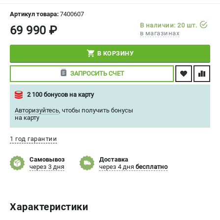
СРАВНЕНИЕ
(
0
)
Артикул товара:
7400607
В наличии: 20 шт.
69 990 ₽
в магазинах
ИЗБРАННОЕ
(
0
)
В КОРЗИНУ
МАГАЗИНЫ
ЗАПРОСИТЬ СЧЕТ
СЕРВИС
2 100 бонусов на карту
ПОДДЕРЖКА
Авторизуйтесь
,
чтобы получить бонусы
на карту
Сервисный центр
Политика обработки персональных данных
1 год гарантии
Самовывоз
Доставка
ИНФОРМАЦИЯ
через 3 дня
через 4 дня
бесплатно
О компании
О бренде
Новости
Характеристики
Юридическим лицам