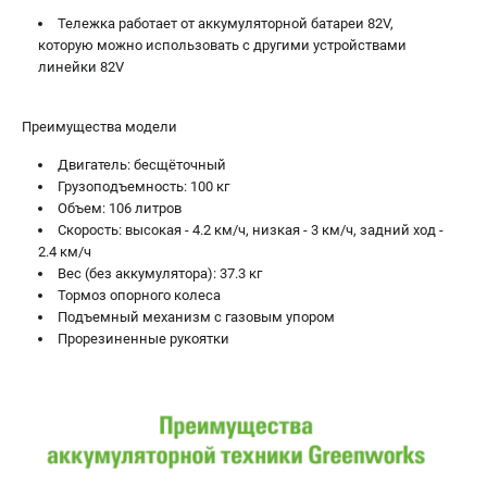
Тележка работает от аккумуляторной батареи 82V,
Принадлежности для триммеров
которую можно использовать с другими устройствами
Принадлежности для газонокосилок
линейки 82V
ТЕЛЕФОН (САНКТ-ПЕТЕРБУРГ)
Преимущества модели
+7 (812) 336-63-08
Двигатель: бесщёточный
Информация размещённая на сайте не является публичной
Грузоподъемность: 100 кг
офертой.
Объем: 106 литров
Скорость: высокая - 4.2 км/ч, низкая - 3 км/ч, задний ход -
проспект Александровской Фермы, 29АЛ
8 (812) 336-63-08
2.4 км/ч
Режим работы колл-центра:
Вес (без аккумулятора): 37.3 кг
пн-пт - с 9:00 до 18:00
Тормоз опорного колеса
сб - с 10:00 до 16:00
Подъемный механизм с газовым упором
вс - выходной
Прорезиненные рукоятки
ЗАКАЗ ЗАПЧАСТЕЙ
+7 (8112) 59-10-67
zakaz@gworks-market.ru