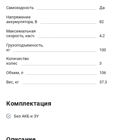
Контакты
Самоходность
Да
Правила обмена и возврата
Напряжение
Способы оплаты
аккумулятора, В
82
Бонусная программа
Максимальная
скорость, км/ч
4.2
Как нас найти
Пользовательское соглашение
Грузоподъемность,
кг
100
Количество
САДОВАЯ ТЕХНИКА
колес
3
Аэраторы
Объем, л
106
Воздуходувки
Вес, кг
37.3
Газонокосилки
Культиваторы
Кусторезы
Комплектация
Мойки АВД
Без АКБ и ЗУ
Газонокосилки-роботы
Триммеры
Снегоуборщики
Описание