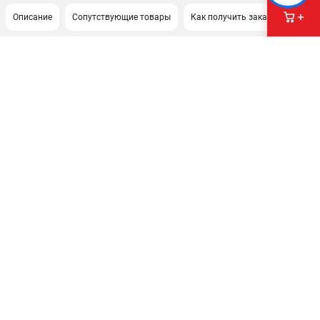
Описание
Сопутствующие товары
Как получить заказ?
ПОДДЕРЖКА
Сервисный центр
Политика обработки персональных данных
ИНФОРМАЦИЯ
О компании
О бренде
Новости
Юридическим лицам
Контакты
Правила обмена и возврата