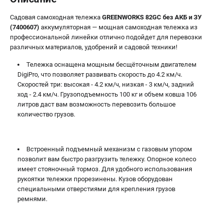
ЭЛЕКТРОИНСТРУМЕНТ
Садовая самоходная тележка
GREENWORKS 82GC без АКБ и ЗУ
(7400607)
аккумуляторная — мощная самоходная тележка из
Гайковерты
профессиональной линейки отлично подойдет для перевозки
Лобзики
различных материалов, удобрений и садовой техники!
Префораторы
Тележка оснащена мощным бесщёточным двигателем
Пилы сабельные
DigiPro, что позволяет развивать скорость до 4.2 км/ч.
Пилы циркулярные
Скоростей три: высокая - 4.2 км/ч, низкая - 3 км/ч, задний
Пылесосы аккумуляторные
ход - 2.4 км/ч. Грузоподъемность 100 кг и объем ковша 106
литров даст вам возможность перевозить большое
Реноваторы
количество грузов.
Фонари
Шлифмашины орбитальные
Шлифмашины угловые
Встроенный подъемный механизм с газовым упором
Шуруповерты
позволит вам быстро разгрузить тележку. Опорное колесо
имеет стояночный тормоз. Для удобного использования
рукоятки тележки прорезинены. Кузов оборудован
АКСЕССУАРЫ
специальными отверстиями для крепления грузов
Аккумуляторные батареи
ремнями.
Зарядные устройства
Принадлежности для цепных пил