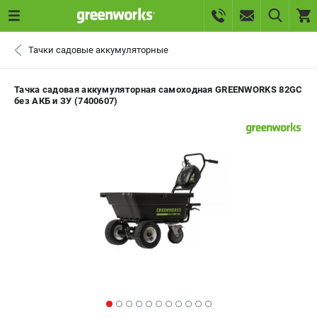
0 
Тачки садовые аккумуляторные
₽
САНКТ-ПЕТЕРБУРГ
Тачка садовая аккумуляторная самоходная GREENWORKS 82GC
без АКБ и ЗУ (7400607)
+7 (812) 336-63-08
- ЗАКАЗ ИЗДЕЛИЙ
+7 (8112) 59-10-67
- ЗАКАЗ ЗАПЧАСТЕЙ
ЗАКАЗАТЬ ЗАПЧАСТЬ
ВХОД ИЛИ РЕГИСТРАЦИЯ
КАТАЛОГ
АКЦИИ