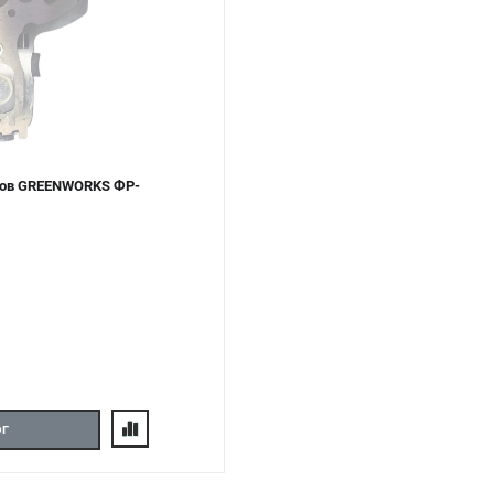
стов GREENWORKS ФР-
ОГ