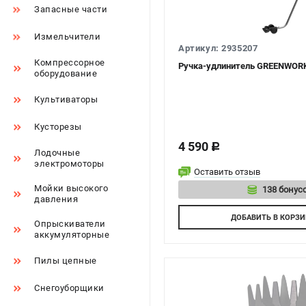
Запасные части
Измельчители
Артикул: 2935207
Компрессорное
Ручка-удлинитель GREENWORKS
оборудование
Культиваторы
Кусторезы
4 590
c
Лодочные
электромоторы
Оставить отзыв
Мойки высокого
138 бонусо
давления
Авторизу
ДОБАВИТЬ
В КОРЗИ
Опрыскиватели
аккумуляторные
Пилы цепные
Снегоуборщики