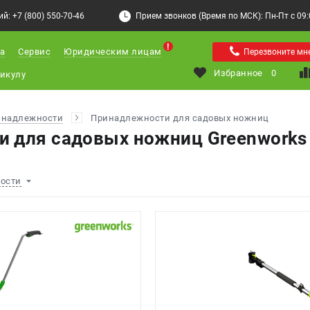
й: +7 (800) 550-70-46
Прием звонков (Время по МСК): Пн-Пт с 09:00
а
Сервис
Юридическим лицам
Перезвоните мн
Избранное
0
инадлежности
Принадлежности для садовых ножниц
 для садовых ножниц Greenworks
ности