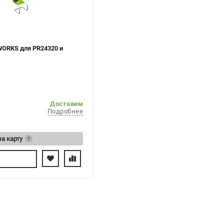
ORKS для PR24320 и
Доставим
Подробнее
на карту
?
сь