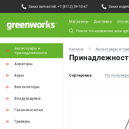
Заказ запчастей: +7 (8112) 59-10-67
Заказ издели
Магазины
Доставка
Оплат
Аксессуары и
Каталог
Аксессуары и пр
принадлежности
Принадлежности
Аэраторы
Буры
Сортировка:
По популяр
Вентиляторы
Воздуходувки
Газонокосилки
Граверы