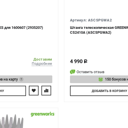
Артикул: ASCSPGWA2
 для 1600607 (2935207)
Штанга телескопическая GREENW
CS2410A (ASCSPGWA2)
Доставим
4 990
c
Подробнее
Оставить отзыв
в на карту
150 бонусов 
?
йтесь
Авторизуйте
НУ
ДОБАВИТЬ
В КОРЗИНУ