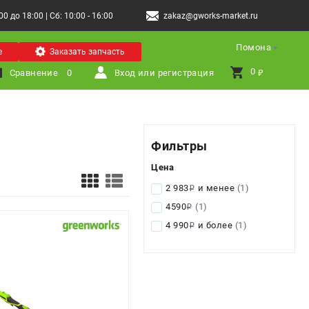
 до 18:00 | Сб: 10:00 - 16:00
zakaz@gworks-market.ru
Помона
е
Заказать запчасть
0 
Сравнение
0
Вход или регистрация
₽
Фильтры
Цена
2 983
и менее
(1)
i
4590
(1)
i
4 990
и более
(1)
i