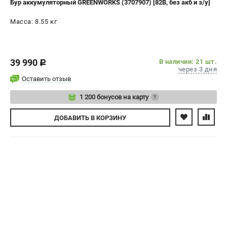
Бур аккумуляторный GREENWORKS (3707907) [82В, без акб и з/у]
СРАВНЕНИЕ
(
0
)
Масса: 8.55 кг
ИЗБРАННОЕ
(
0
)
39 990
В наличии: 21 шт.
МАГАЗИНЫ
c
через 3 дня
Оставить отзыв
СЕРВИС
1 200 бонусов на карту
?
ПОДДЕРЖКА
Авторизуйтесь
ДОБАВИТЬ
В КОРЗИНУ
Сервисный центр
Политика обработки персональных данных
ИНФОРМАЦИЯ
О компании
О бренде
Новости
Юридическим лицам