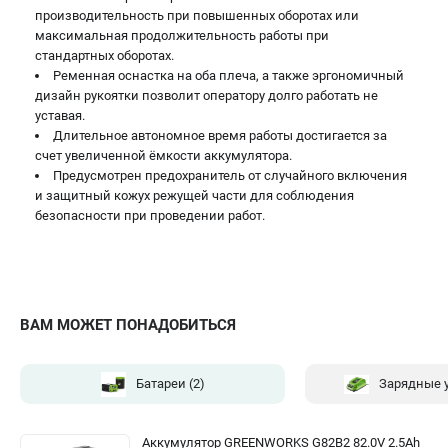
производительность при повышенных оборотах или
Принадлежности для триммеров
максимальная продолжительность работы при
Принадлежности для газонокосилок
стандартных оборотах.
Ременная оснастка на оба плеча, а также эргономичный
дизайн рукоятки позволит оператору долго работать не
уставая.
ТЕЛЕФОН (САНКТ-ПЕТЕРБУРГ)
+7 (812) 336-63-08
Длительное автономное время работы достигается за
счет увеличенной ёмкости аккумулятора.
Информация размещённая на сайте не является публичной
Предусмотрен предохранитель от случайного включения
офертой.
и защитный кожух режущей части для соблюдения
проспект Александровской Фермы, 29АЛ
безопасности при проведении работ.
8 (812) 336-63-08
Режим работы колл-центра:
пн-пт - с 9:00 до 18:00
сб - с 10:00 до 16:00
вс - выходной
ВАМ МОЖЕТ ПОНАДОБИТЬСЯ
ЗАКАЗ ЗАПЧАСТЕЙ
+7 (8112) 59-10-67
zakaz@gworks-market.ru
Батареи
(2)
Зарядные 
Аккумулятор GREENWORKS G82B2 82.0V 2.5Ah