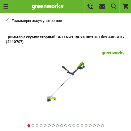
0 
Триммеры аккумуляторные
₽
САНКТ-ПЕТЕРБУРГ
Триммер аккумуляторный GREENWORKS GD82BCB без АКБ и ЗУ
(2110707)
+7 (812) 336-63-08
- ЗАКАЗ ИЗДЕЛИЙ
+7 (8112) 59-10-67
- ЗАКАЗ ЗАПЧАСТЕЙ
ЗАКАЗАТЬ ЗАПЧАСТЬ
ВХОД ИЛИ РЕГИСТРАЦИЯ
КАТАЛОГ
АКЦИИ