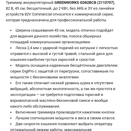
Триммер аккумуляторный
GREENWORKS GD82BCB (2110707)
,
82 В, 45 см, бесщеточный, до 2 КВт, без АКБ и ЗУ из линейки
ЭЛЕКТРОИНСТРУМЕНТ
устройств 82V Commercial относится к коммерческой серии,
Гайковерты
которая предназначена для профессиональной работы.
Лобзики
Ширина скашивания 45 см, модель отлично подойдет
Префораторы
для ведения дачного хозяйства, покоса обширных
Пилы сабельные
площадей коммунальными организациями.
Пилы циркулярные
Леска 2,4 мм с ударной подачей из катушки с легкостью
справится с высокой и густой травой, стальной диск для
Пылесосы аккумуляторные
кошения наиболее густых зарослей и сухостоя.
Реноваторы
Модель оснащена надежным бесщёточным двигателем
Фонари
серии DigiPro с защитой от перегрузки, сопоставимым по
Шлифмашины орбитальные
мощности с бензиновыми аналогами.
Его также отличает низкий уровень шума и отсутствие
Шлифмашины угловые
вибраций, абсолютная экологичность, а так же простота в
Шуруповерты
эксплуатации — не требуется подготовка горючей и
взрывоопасной масляно-бензиновой смеси и вообще
какого-либо обслуживания.
АКСЕССУАРЫ
Включение триммера производится нажатием кнопки.
Аккумуляторные батареи
Лучшее соотношение мощности и веса в своем классе.
Зарядные устройства
Две скорости кошения позволяют выбрать оператору
оптимальный режим работы: максимальная
Принадлежности для цепных пил