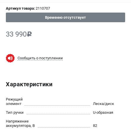
СРАВНЕНИЕ
(
0
)
Артикул товара:
2110707
Временно отсутствует
ИЗБРАННОЕ
(
0
)
33 990
c
МАГАЗИНЫ
СЕРВИС
Сообщить о поступлении
ПОДДЕРЖКА
Сервисный центр
Политика обработки персональных данных
Характеристики
ИНФОРМАЦИЯ
Режущий
элемент
Леска/диск
О компании
Тип ручки
U-образная
О бренде
Новости
Напряжение
аккумулятора, В
82
Юридическим лицам