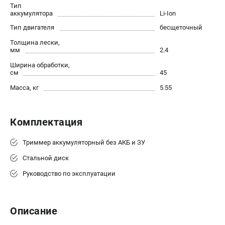
Тип
Контакты
аккумулятора
Li-Ion
Правила обмена и возврата
Тип двигателя
бесщеточный
Способы оплаты
Толщина лески,
Бонусная программа
мм
2.4
Как нас найти
Ширина обработки,
Пользовательское соглашение
см
45
Масса, кг
5.55
САДОВАЯ ТЕХНИКА
Аэраторы
Комплектация
Воздуходувки
Газонокосилки
Триммер аккумуляторный без АКБ и ЗУ
Культиваторы
Стальной диск
Кусторезы
Руководство по эксплуатации
Мойки АВД
Газонокосилки-роботы
Триммеры
Описание
Снегоуборщики