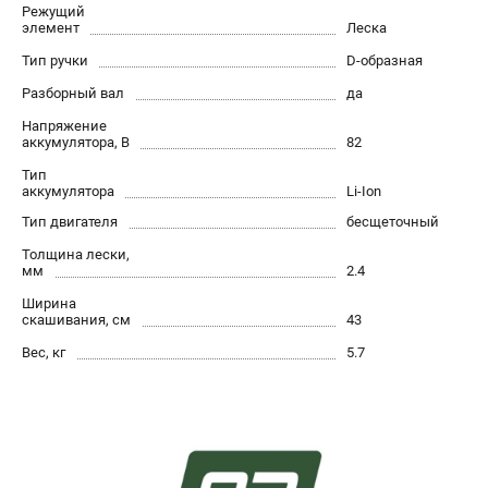
Режущий
Контакты
элемент
Леска
Правила обмена и возврата
Тип ручки
D-образная
Способы оплаты
Разборный вал
да
Бонусная программа
Напряжение
Как нас найти
аккумулятора, В
82
Пользовательское соглашение
Тип
аккумулятора
Li-Ion
САДОВАЯ ТЕХНИКА
Тип двигателя
бесщеточный
Аэраторы
Толщина лески,
мм
2.4
Воздуходувки
Газонокосилки
Ширина
скашивания, см
43
Культиваторы
Вес, кг
5.7
Кусторезы
Мойки АВД
Газонокосилки-роботы
Триммеры
Снегоуборщики