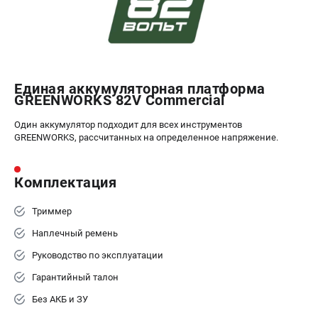
ЭЛЕКТРОИНСТРУМЕНТ
Гайковерты
Лобзики
Префораторы
Единая аккумуляторная платформа
GREENWORKS 82V Commercial
Пилы сабельные
Пилы циркулярные
Один аккумулятор подходит для всех инструментов
Пылесосы аккумуляторные
GREENWORKS, рассчитанных на определенное напряжение.
Реноваторы
Фонари
Комплектация
Шлифмашины орбитальные
Шлифмашины угловые
Триммер
Шуруповерты
Наплечный ремень
Руководство по эксплуатации
АКСЕССУАРЫ
Гарантийный талон
Аккумуляторные батареи
Без АКБ и ЗУ
Зарядные устройства
Принадлежности для цепных пил