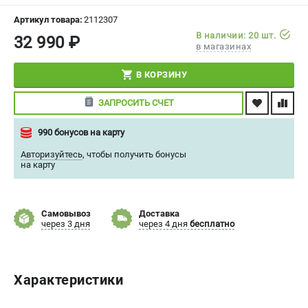
СРАВНЕНИЕ
(
0
)
Артикул товара:
2112307
В наличии: 20 шт.
32 990 ₽
в магазинах
ИЗБРАННОЕ
(
0
)
В КОРЗИНУ
МАГАЗИНЫ
ЗАПРОСИТЬ СЧЕТ
СЕРВИС
990 бонусов на карту
ПОДДЕРЖКА
Авторизуйтесь
,
чтобы получить бонусы
на карту
Сервисный центр
Политика обработки персональных данных
Самовывоз
Доставка
через 3 дня
через 4 дня
бесплатно
ИНФОРМАЦИЯ
О компании
О бренде
Характеристики
Новости
Юридическим лицам