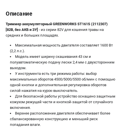
Принадлежности для триммеров
Описание
Принадлежности для газонокосилок
Триммер аккумуляторный GREENWORKS ST161S (2112307)
[82В, без АКБ и ЗУ]
- из серии 82V для кошения травы на
ТЕЛЕФОН (САНКТ-ПЕТЕРБУРГ)
средних и больших площадях.
+7 (812) 336-63-08
Информация размещённая на сайте не является публичной
Максимальная мощность двигателя составляет 1600 Вт
офертой.
(2,2 л.с.).
Модель имеет ширину скашивания 43 см и
проспект Александровской Фермы, 29АЛ
полуавтоматическую подачу лески 2,4 мм с двухсторонним
8 (812) 336-63-08
выходом.
Режим работы колл-центра:
У инструмента есть три режима работы: выбор
пн-пт - с 9:00 до 18:00
максимальных оборотов 4500/5000/5500 об/мин с помощью
сб - с 10:00 до 16:00
одной кнопки и дополнительная регулировка оборотов
вс - выходной
силой нажатия на курок-выключатель.
ЗАКАЗ ЗАПЧАСТЕЙ
Для безопасной работы устройство оснащено защитным
+7 (8112) 59-10-67
кожухом режущей части и кнопкой-защитой от случайного
zakaz@gworks-market.ru
включения.
Верхнее расположение двигателя обеспечивает более
сбалансированную конструкцию и меньший риск
попадания влаги.