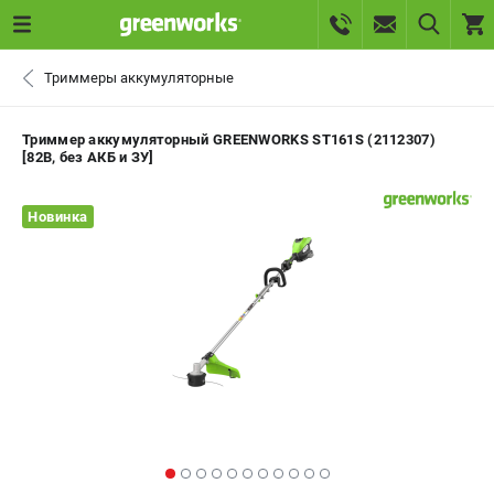
0 
Триммеры аккумуляторные
₽
САНКТ-ПЕТЕРБУРГ
Триммер аккумуляторный GREENWORKS ST161S (2112307)
[82В, без АКБ и ЗУ]
+7 (812) 336-63-08
- ЗАКАЗ ИЗДЕЛИЙ
Новинка
+7 (8112) 59-10-67
- ЗАКАЗ ЗАПЧАСТЕЙ
ЗАКАЗАТЬ ЗАПЧАСТЬ
ВХОД ИЛИ РЕГИСТРАЦИЯ
КАТАЛОГ
АКЦИИ