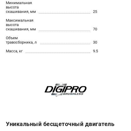
Минимальная
высота
ЭЛЕКТРОИНСТРУМЕНТ
скашивания, мм
25
Гайковерты
Максимальная
высота
Лобзики
скашивания, мм
70
Префораторы
Объем
Пилы сабельные
травосборника, л
30
Пилы циркулярные
Масса, кг
9.5
Пылесосы аккумуляторные
Реноваторы
Фонари
Шлифмашины орбитальные
Шлифмашины угловые
Шуруповерты
АКСЕССУАРЫ
Аккумуляторные батареи
Уникальный бесщеточный двигатель
Зарядные устройства
Принадлежности для цепных пил