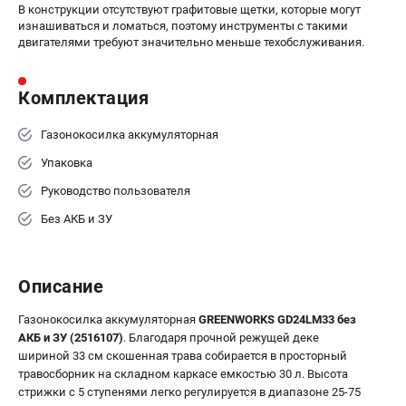
В конструкции отсутствуют графитовые щетки, которые могут
Принадлежности для триммеров
изнашиваться и ломаться, поэтому инструменты с такими
двигателями требуют значительно меньше техобслуживания.
Принадлежности для газонокосилок
Комплектация
ТЕЛЕФОН (САНКТ-ПЕТЕРБУРГ)
+7 (812) 336-63-08
Газонокосилка аккумуляторная
Информация размещённая на сайте не является публичной
офертой.
Упаковка
Руководство пользователя
проспект Александровской Фермы, 29АЛ
8 (812) 336-63-08
Без АКБ и ЗУ
Режим работы колл-центра:
пн-пт - с 9:00 до 18:00
сб - с 10:00 до 16:00
вс - выходной
Описание
ЗАКАЗ ЗАПЧАСТЕЙ
+7 (8112) 59-10-67
Газонокосилка аккумуляторная
GREENWORKS GD24LM33 без
АКБ и ЗУ (2516107)
. Благодаря прочной режущей деке
zakaz@gworks-market.ru
шириной 33 см скошенная трава собирается в просторный
травосборник на складном каркасе емкостью 30 л. Высота
стрижки с 5 ступенями легко регулируется в диапазоне 25-75