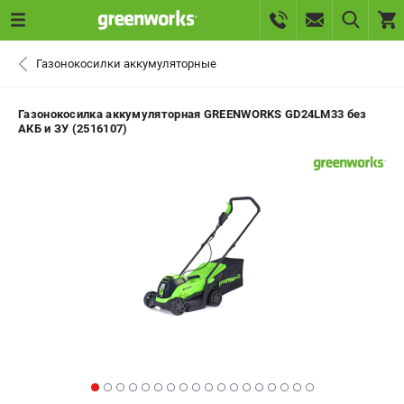
0 
Газонокосилки аккумуляторные
₽
САНКТ-ПЕТЕРБУРГ
Газонокосилка аккумуляторная GREENWORKS GD24LM33 без
АКБ и ЗУ (2516107)
+7 (812) 336-63-08
- ЗАКАЗ ИЗДЕЛИЙ
+7 (8112) 59-10-67
- ЗАКАЗ ЗАПЧАСТЕЙ
ЗАКАЗАТЬ ЗАПЧАСТЬ
ВХОД ИЛИ РЕГИСТРАЦИЯ
КАТАЛОГ
АКЦИИ