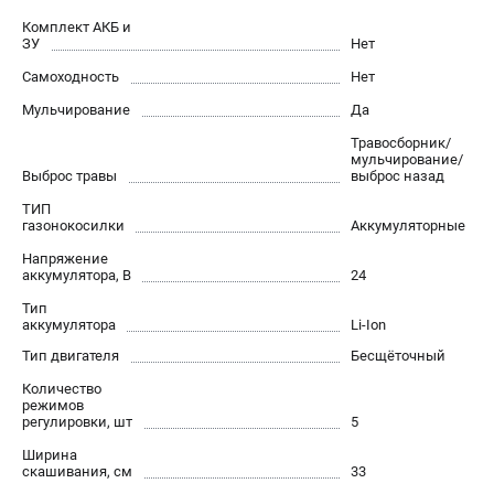
Контакты
Комплект АКБ и
ЗУ
Нет
Правила обмена и возврата
Способы оплаты
Самоходность
Нет
Бонусная программа
Мульчирование
Да
Как нас найти
Травосборник/
Пользовательское соглашение
мульчирование/
Выброс травы
выброс назад
ТИП
САДОВАЯ ТЕХНИКА
газонокосилки
Аккумуляторные
Аэраторы
Напряжение
аккумулятора, В
24
Воздуходувки
Газонокосилки
Тип
аккумулятора
Li-Ion
Культиваторы
Тип двигателя
Бесщёточный
Кусторезы
Мойки АВД
Количество
режимов
Газонокосилки-роботы
регулировки, шт
5
Триммеры
Ширина
Снегоуборщики
скашивания, см
33