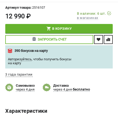
СРАВНЕНИЕ
(
0
)
Артикул товара:
2516107
В наличии: 6 шт.
12 990 ₽
в магазинах
ИЗБРАННОЕ
(
0
)
В КОРЗИНУ
МАГАЗИНЫ
ЗАПРОСИТЬ СЧЕТ
СЕРВИС
390 бонусов на карту
ПОДДЕРЖКА
Авторизуйтесь
,
чтобы получить бонусы
на карту
Сервисный центр
Политика обработки персональных данных
3 года гарантии
Самовывоз
Доставка
ИНФОРМАЦИЯ
через 4 дня
через 4 дня
бесплатно
О компании
О бренде
Новости
Характеристики
Юридическим лицам