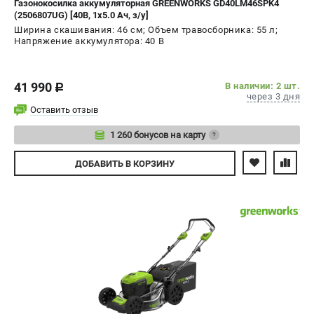
Газонокосилка аккумуляторная GREENWORKS GD40LM46SPK4
(2506807UG) [40В, 1х5.0 Ач, з/у]
СРАВНЕНИЕ
(
0
)
Ширина скашивания: 46 см; Объем травосборника: 55 л;
Напряжение аккумулятора: 40 В
ИЗБРАННОЕ
(
0
)
41 990
МАГАЗИНЫ
В наличии: 2 шт.
c
через 3 дня
Оставить отзыв
СЕРВИС
1 260 бонусов на карту
?
ПОДДЕРЖКА
Авторизуйтесь
ДОБАВИТЬ
В КОРЗИНУ
Сервисный центр
Политика обработки персональных данных
ИНФОРМАЦИЯ
О компании
О бренде
Новости
Юридическим лицам