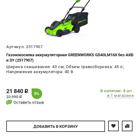
Принадлежности для триммеров
Принадлежности для газонокосилок
ТЕЛЕФОН (САНКТ-ПЕТЕРБУРГ)
+7 (812) 336-63-08
Артикул: 2517907
Информация размещённая на сайте не является публичной
Газонокосилка аккумуляторная GREENWORKS GD40LM16X без АКБ
офертой.
и ЗУ (2517907)
проспект Александровской Фермы, 29АЛ
Ширина скашивания: 40 см; Объем травосборника: 45 л;
Напряжение аккумулятора: 40 В
8 (812) 336-63-08
Режим работы колл-центра:
пн-пт - с 9:00 до 18:00
сб - с 10:00 до 16:00
21 840
В наличии: 8 шт.
c
5%
вс - выходной
в 1 магазине
22 990
c
Оставить отзыв
ЗАКАЗ ЗАПЧАСТЕЙ
+7 (8112) 59-10-67
zakaz@gworks-market.ru
ДОБАВИТЬ
В КОРЗИНУ