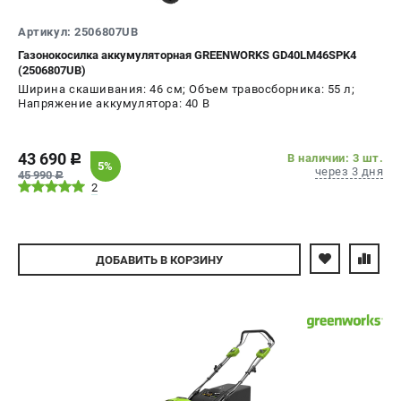
Контакты
Артикул: 2506807UB
Правила обмена и возврата
Газонокосилка аккумуляторная GREENWORKS GD40LM46SPK4
Способы оплаты
(2506807UB)
Бонусная программа
Ширина скашивания: 46 см; Объем травосборника: 55 л;
Напряжение аккумулятора: 40 В
Как нас найти
Пользовательское соглашение
43 690
В наличии: 3 шт.
c
5%
через 3 дня
САДОВАЯ ТЕХНИКА
45 990
c
2
Аэраторы
Воздуходувки
Газонокосилки
ДОБАВИТЬ
В КОРЗИНУ
Культиваторы
Кусторезы
Мойки АВД
Газонокосилки-роботы
Триммеры
Снегоуборщики