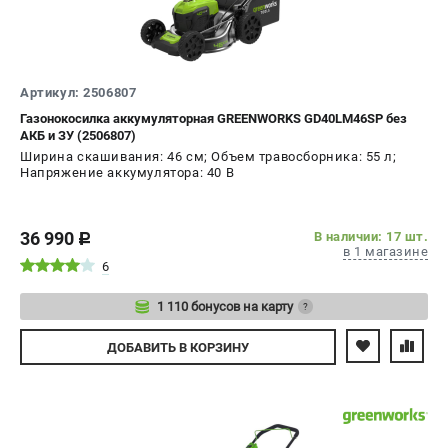
ЭЛЕКТРОИНСТРУМЕНТ
Гайковерты
Лобзики
Артикул: 2506807
Префораторы
Газонокосилка аккумуляторная GREENWORKS GD40LM46SP без
АКБ и ЗУ (2506807)
Пилы сабельные
Ширина скашивания: 46 см; Объем травосборника: 55 л;
Пилы циркулярные
Напряжение аккумулятора: 40 В
Пылесосы аккумуляторные
Реноваторы
36 990
В наличии: 17 шт.
Фонари
c
в 1 магазине
Шлифмашины орбитальные
6
Шлифмашины угловые
1 110 бонусов на карту
?
Шуруповерты
Авторизуйтесь
ДОБАВИТЬ
В КОРЗИНУ
АКСЕССУАРЫ
Аккумуляторные батареи
Зарядные устройства
Принадлежности для цепных пил