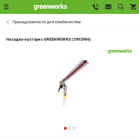
0 
Принадлежности для комбисистем
₽
САНКТ-ПЕТЕРБУРГ
Насадка-кусторез GREENWORKS (2902986)
+7 (812) 336-63-08
- ЗАКАЗ ИЗДЕЛИЙ
+7 (8112) 59-10-67
- ЗАКАЗ ЗАПЧАСТЕЙ
ЗАКАЗАТЬ ЗАПЧАСТЬ
ВХОД ИЛИ РЕГИСТРАЦИЯ
КАТАЛОГ
АКЦИИ