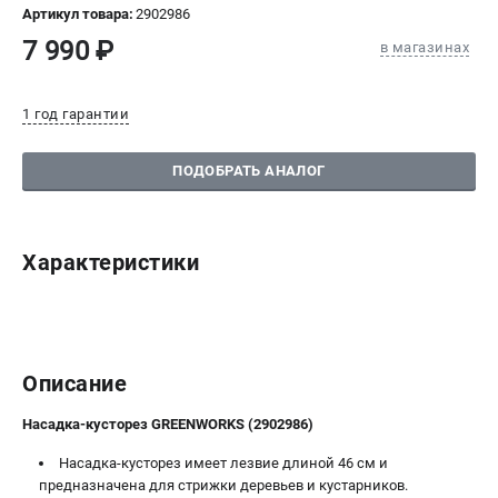
Артикул товара:
2902986
СРАВНЕНИЕ
(
0
)
7 990 ₽
в магазинах
ИЗБРАННОЕ
(
0
)
1 год гарантии
МАГАЗИНЫ
ПОДОБРАТЬ АНАЛОГ
СЕРВИС
ПОДДЕРЖКА
Характеристики
Сервисный центр
Политика обработки персональных данных
ИНФОРМАЦИЯ
Описание
О компании
Насадка-кусторез GREENWORKS (2902986)
О бренде
Новости
Насадка-кусторез имеет лезвие длиной 46 см и
предназначена для стрижки деревьев и кустарников.
Юридическим лицам