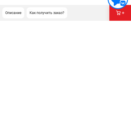
Описание
Как получить заказ?
ПОДДЕРЖКА
Сервисный центр
Политика обработки персональных данных
ИНФОРМАЦИЯ
О компании
О бренде
Новости
Юридическим лицам
Контакты
Правила обмена и возврата