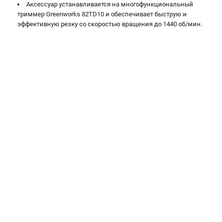
Аксессуар устанавливается на многофункциональный
Контакты
триммер Greenworks 82TD10 и обеспечивает быструю и
Правила обмена и возврата
эффективную резку со скоростью вращения до 1440 об/мин.
Способы оплаты
Бонусная программа
Как нас найти
Пользовательское соглашение
САДОВАЯ ТЕХНИКА
Аэраторы
Воздуходувки
Газонокосилки
Культиваторы
Кусторезы
Мойки АВД
Газонокосилки-роботы
Триммеры
Снегоуборщики