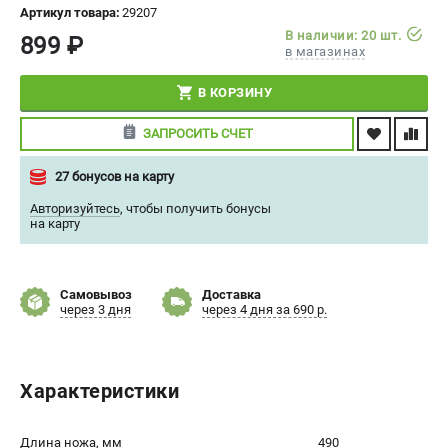
Артикул товара:
29207
СРАВНЕНИЕ
(
0
)
В наличии: 20 шт.
899 ₽
в магазинах
ИЗБРАННОЕ
(
0
)
В КОРЗИНУ
МАГАЗИНЫ
ЗАПРОСИТЬ СЧЕТ
СЕРВИС
27 бонусов на карту
Авторизуйтесь
,
чтобы получить бонусы
ПОДДЕРЖКА
на карту
Сервисный центр
Политика обработки персональных данных
Самовывоз
Доставка
через 3 дня
через 4 дня за 690 р.
ИНФОРМАЦИЯ
О компании
Характеристики
О бренде
Новости
Юридическим лицам
Длина ножа, мм
490