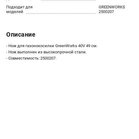
Контакты
Подходит для
GREENWORKS
моделей
2500207
Правила обмена и возврата
Способы оплаты
Бонусная программа
Описание
Как нас найти
Пользовательское соглашение
- Нож для газонокосилки GreenWorks 40V 49 см.
- Нож выполнен из высокопрочной стали.
- Совместимость: 2500207.
САДОВАЯ ТЕХНИКА
Аэраторы
Воздуходувки
Газонокосилки
Культиваторы
Кусторезы
Мойки АВД
Газонокосилки-роботы
Триммеры
Снегоуборщики