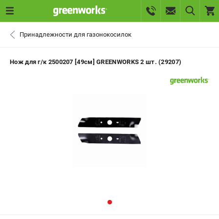
0 
Принадлежности для газонокосилок
₽
САНКТ-ПЕТЕРБУРГ
Нож для г/к 2500207 [49см] GREENWORKS 2 шт. (29207)
+7 (812) 336-63-08
- ЗАКАЗ ИЗДЕЛИЙ
+7 (8112) 59-10-67
- ЗАКАЗ ЗАПЧАСТЕЙ
ЗАКАЗАТЬ ЗАПЧАСТЬ
ВХОД ИЛИ РЕГИСТРАЦИЯ
КАТАЛОГ
АКЦИИ