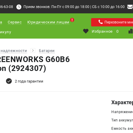
36-63-08
Прием звонков: Пн-Пт с 09:00 до 18:00 | СБ с 10:00 до 16:00
а
Сервис
Юридическим лицам
Перезвоните мн
Избранное
0
инадлежности
Батареи
REENWORKS G60B6
on (2924307)
2 года гарантии
Характе
Напряжение
Тип аккумул
Емкость акк