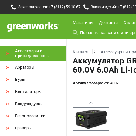
Заказ запчастей: +7 (8112) 59-10-67
Заказ изделий: +7 (812) 3
Магазины
Доставка
Оплат
Аксессуары и
Каталог
Аксессуары и пр
принадлежности
Аккумулятор G
Аэраторы
60.0V 6.0Ah Li-I
Буры
Артикул товара:
2924307
Вентиляторы
Воздуходувки
Газонокосилки
Граверы