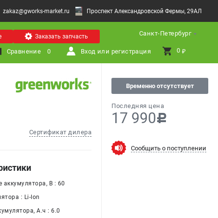
zakaz@gworks-market.ru
Проспект Александровской Фермы, 29АЛ
Санкт-Петербург
е
Заказать запчасть
0 
Сравнение
0
Вход или регистрация
₽
Временно отсутствует
Последняя цена
17 990
c
Сертификат дилера
Сообщить о поступлении
ристики
 аккумулятора, В : 60
ятора : Li-Ion
умулятора, А.ч : 6.0