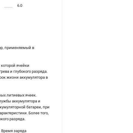
6.0
тор, применяемый в
я которой ячейки
ева и глубокого разряда.
срок жизни аккумулятора в
ных литиевых ячеек.
службы аккумулятора и
ккумуляторной батареи, при
рактеристики. Более того,
кого разряда.
. Время заряда