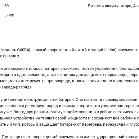
60
Емкость аккумулятора, А.ч
Li-Ion
 (модель G60B4) - самый современный литий-ионный (Li-ion) аккумуля
 60 вольт.
самого высокого класса. Батарея снабжена платой управления, благодар
ерно и одновременно, а также чипом для защиты от перезаряда, перегр
 мощности инструмента при разряде, а также значительно продлевает 
в заряда-разряда.
 уникальная конструкция этой батареи. Она состоит из самых современ
я ячейками регулирует заряд и расход энергии, что увеличивает срок 
тому же, благодаря равномерному задействованию в работе всех ячеек а
иеся устройства не теряют своей мощности и сохраняют все рабочие ха
ный чип, который защищает батарею от перегрева, перезаряда и глубо
/ч. Для защиты от повреждений аккумулятор имеет ударопрочный корпус