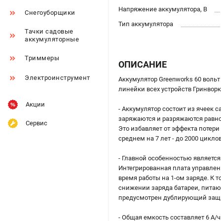
Напряжение аккумулятора, В
Снегоуборщики
Тип аккумулятора
Тачки садовые
аккумуляторные
Триммеры
ОПИСАНИЕ
Электроинструмент
Аккумулятор Greenworks 60 вольт
линейки всех устройств Гринворкс
Акции
- Аккумулятор состоит из ячеек 
заряжаются и разряжаются равном
Сервис
Это избавляет от эффекта потери
среднем на 7 лет - до 2000 цикло
- Главной особенностью является
Интегрированная плата управлени
время работы на 1-ом заряде. К 
снижении заряда батареи, питающ
предусмотрен дублирующий защит
- Общая емкость составляет 6 А