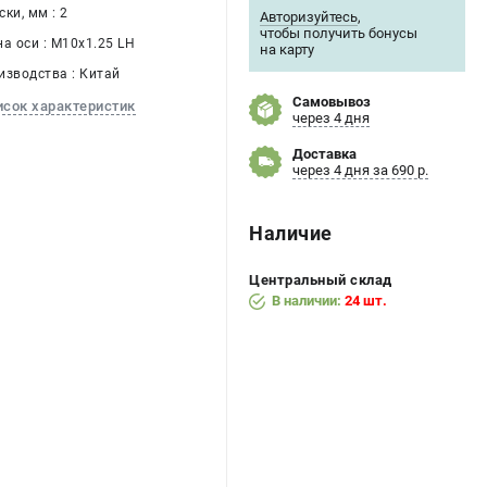
ки, мм : 2
Авторизуйтесь
,
чтобы получить бонусы
а оси : М10х1.25 LH
на карту
изводства : Китай
Самовывоз
исок характеристик
через 4 дня
Доставка
через 4 дня за 690 р.
Наличие
Центральный склад
В наличии:
24 шт.