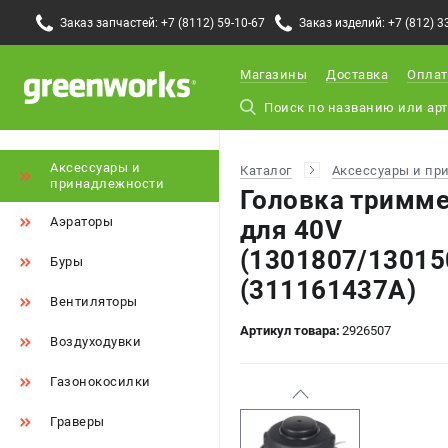
Заказ запчастей: +7 (8112) 59-10-67
Заказ изделий: +7 (812) 3
Магазины
Доставка
Оплат
Аксессуары и
Каталог
Аксессуары и пр
принадлежности
Головка тримм
Аэраторы
для 40V
(1301807/13015
Буры
(311161437A)
Вентиляторы
Артикул товара:
2926507
Воздуходувки
Газонокосилки
Граверы