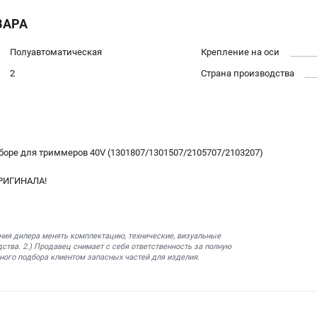
ВАРА
Полуавтоматическая
Крепление на оси
2
Страна производства
боре для триммеров 40V (1301807/1301507/2105707/2103207)
РИГИНАЛА!
ния дилера менять комплектацию, технические, визуальные
ства. 2.) Продавец снимает с себя ответственность за полную
ного подбора клиентом запасных частей для изделия.