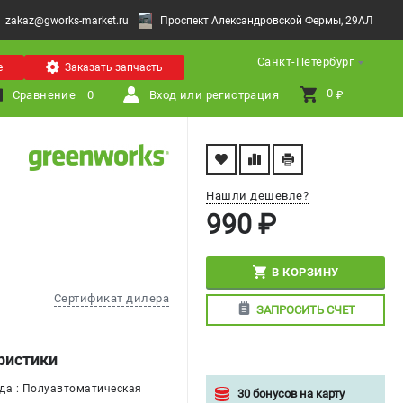
zakaz@gworks-market.ru
Проспект Александровской Фермы, 29АЛ
Санкт-Петербург
е
Заказать запчасть
0 
Сравнение
0
Вход или регистрация
₽
Нашли дешевле?
990 ₽
В КОРЗИНУ
Сертификат дилера
ЗАПРОСИТЬ СЧЕТ
ристики
да : Полуавтоматическая
30 бонусов на карту