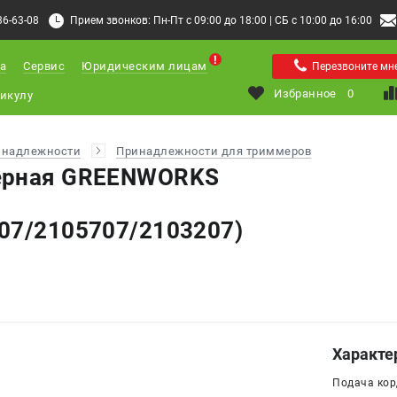
36-63-08
Прием звонков: Пн-Пт с 09:00 до 18:00 | СБ с 10:00 до 16:00
а
Сервис
Юридическим лицам
Перезвоните мн
Избранное
0
инадлежности
Принадлежности для триммеров
ерная GREENWORKS
07/2105707/2103207)
Характе
Подача кор