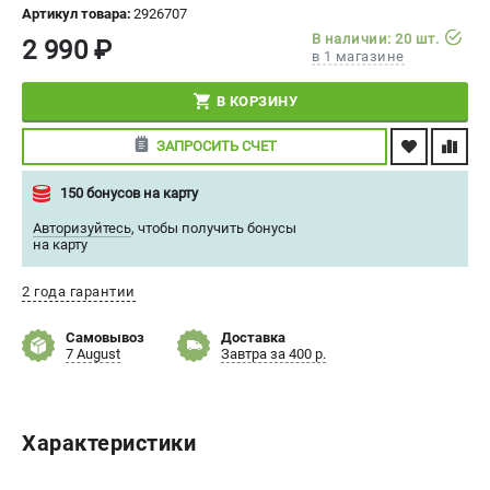
Артикул товара:
2926707
СРАВНЕНИЕ
(
0
)
В наличии: 20 шт.
2 990 ₽
в 1 магазине
ИЗБРАННОЕ
(
0
)
В КОРЗИНУ
МАГАЗИНЫ
ЗАПРОСИТЬ СЧЕТ
СЕРВИС
150 бонусов на карту
Авторизуйтесь
,
чтобы получить бонусы
ПОДДЕРЖКА
на карту
Сервисный центр
2 года гарантии
Политика обработки персональных данных
Самовывоз
Доставка
7 August
Завтра за 400 р.
ИНФОРМАЦИЯ
О компании
О бренде
Характеристики
Новости
Юридическим лицам