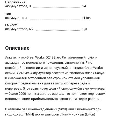
Напряжение
Контакты
аккумулятора, В
24
Правила обмена и возврата
Тип
Способы оплаты
аккумулятора
Li-Ion
Бонусная программа
Емкость
аккумулятора, А.ч
2,0
Как нас найти
Пользовательское соглашение
Описание
САДОВАЯ ТЕХНИКА
Аккумулятор GreenWorks G24B2 это Литий-ионный (Li-ion)
Аэраторы
аккумулятор последнего поколения, выполненный по
Воздуходувки
новейшей технологии и используемый в технике GreenWorks
Газонокосилки
серии G-24 24V. Аккумулятор состоит из японских ячеек Sanyo
Культиваторы
и снабжается встроенной электронной схемой управления,
которая предназначена для защиты от перезаряда и
Кусторезы
перегрева. Это гарантирует долгий срок службы аккумулятора
Мойки АВД
— более 2000 полных циклов заряда, что при некоммерческом
Газонокосилки-роботы
использовании приблизительно равно 10-ти годам работы.
Триммеры
В отличие от Никель-кадмиевых (NiCd) или Никель-металл-
Снегоуборщики
гидридных (NiMH) аккумуляторов, Литий-ионный (Li-ion)