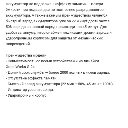
аккумулятор не подвержен «эффекту памяти» — потери
ЭЛЕКТРОИНСТРУМЕНТ
ёмкости при подзарядке не полностью разрядившегося
аккумулятора. А также важным преимуществом является
Гайковерты
быстрый заряд аккумулятора, уже за 22 минут достигается
Лобзики
50% заряда, а полный заряд происходит за 45 минут. Для
Префораторы
удобства, аккумулятор снабжен индикации уровня заряда и
ударопрочным корпусом для защиты от механических
Пилы сабельные
повреждений.
Пилы циркулярные
Пылесосы аккумуляторные
Преимущества модели
Реноваторы
- Совместимость со всеми устройствами из линейки
GreenWorks G-24.
Фонари
- Долгий срок службы — более 2000 полных циклов заряда.
Шлифмашины орбитальные
- Отсутствие эффекта памяти.
Шлифмашины угловые
- Быстрый заряд аккумулятора (22 мин = 50%, 45 мин = 100%).
Шуруповерты
- Индикатор уровня заряда.
- Ударопрочный корпус.
АКСЕССУАРЫ
Аккумуляторные батареи
Зарядные устройства
Принадлежности для цепных пил