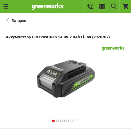
0 
Батареи
₽
САНКТ-ПЕТЕРБУРГ
Аккумулятор GREENWORKS 24.0V 2.0Ah Li-Ion (2926707)
+7 (812) 336-63-08
- ЗАКАЗ ИЗДЕЛИЙ
+7 (8112) 59-10-67
- ЗАКАЗ ЗАПЧАСТЕЙ
ЗАКАЗАТЬ ЗАПЧАСТЬ
ВХОД ИЛИ РЕГИСТРАЦИЯ
КАТАЛОГ
АКЦИИ