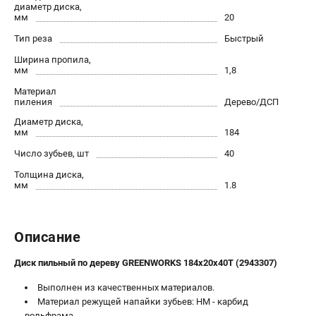
диаметр диска,
Контакты
мм
20
Правила обмена и возврата
Тип реза
Быстрый
Способы оплаты
Ширина пропила,
Бонусная программа
мм
1,8
Как нас найти
Материал
Пользовательское соглашение
пиления
Дерево/ДСП
Диаметр диска,
мм
184
САДОВАЯ ТЕХНИКА
Число зубьев, шт
40
Аэраторы
Толщина диска,
Воздуходувки
мм
1.8
Газонокосилки
Культиваторы
Кусторезы
Описание
Мойки АВД
Диск пильный по дереву GREENWORKS 184х20х40Т (2943307)
Газонокосилки-роботы
Триммеры
Выполнен из качественных материалов.
Снегоуборщики
Материал режущей напайки зубьев: HM - карбид
вольфрама.