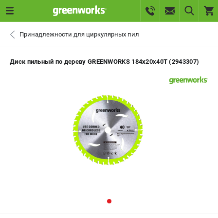
0 
Принадлежности для циркулярных пил
₽
САНКТ-ПЕТЕРБУРГ
Диск пильный по дереву GREENWORKS 184х20х40Т (2943307)
+7 (812) 336-63-08
- ЗАКАЗ ИЗДЕЛИЙ
+7 (8112) 59-10-67
- ЗАКАЗ ЗАПЧАСТЕЙ
ЗАКАЗАТЬ ЗАПЧАСТЬ
ВХОД ИЛИ РЕГИСТРАЦИЯ
КАТАЛОГ
АКЦИИ