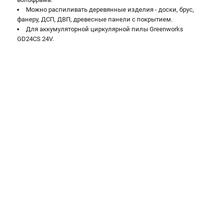
Можно распиливать деревянные изделия - доски, брус,
ЭЛЕКТРОИНСТРУМЕНТ
фанеру, ДСП, ДВП, древесные панели с покрытием.
Для аккумуляторной циркулярной пилы Greenworks
Гайковерты
GD24CS 24V.
Лобзики
Префораторы
Пилы сабельные
Пилы циркулярные
Пылесосы аккумуляторные
Реноваторы
Фонари
Шлифмашины орбитальные
Шлифмашины угловые
Шуруповерты
АКСЕССУАРЫ
Аккумуляторные батареи
Зарядные устройства
Принадлежности для цепных пил