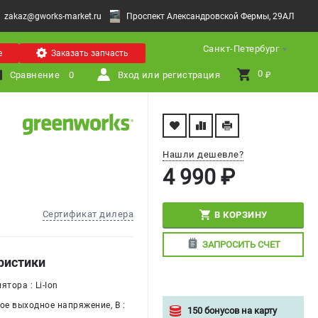
zakaz@gworks-market.ru
Проспект Александровской Фермы, 29АЛ
Санкт-Петербург
е
Заказать запчасть
0 
Сравнение
0
Вход или регистрация
₽
Нашли дешевле?
4 990 ₽
Сертификат дилера
В КОРЗИНУ
ЗАПРОСИТЬ СЧЕТ
ристики
ятора : Li-Ion
е выходное напряжение, В :
150 бонусов на карту