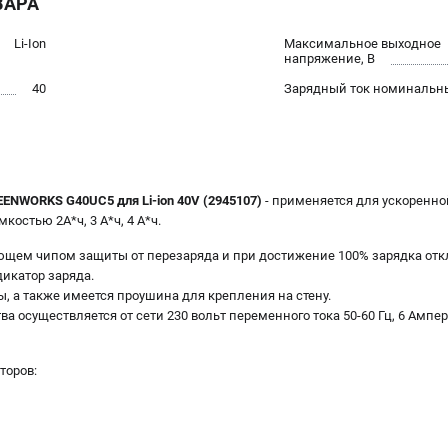
ВАРА
Li-Ion
Максимальное выходное
напряжение, В
40
Зарядный ток номинальны
ENWORKS G40UC5 для Li-ion 40V (2945107)
- применяется для ускоренно
остью 2А*ч, 3 А*ч, 4 А*ч.
щем чипом защиты от перезаряда и при достижение 100% зарядка отк
дикатор заряда.
, а также имеется проушина для крепления на стену.
а осуществляется от сети 230 вольт переменного тока 50-60 Гц, 6 Ампер
торов: