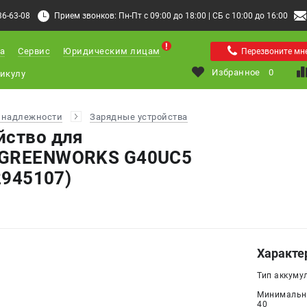
36-63-08
Прием звонков: Пн-Пт с 09:00 до 18:00 | СБ с 10:00 до 16:00
а
Сервис
Юридическим лицам
Перезвоните мн
Избранное
0
инадлежности
Зарядные устройства
йство для
 GREENWORKS G40UC5
(2945107)
Характе
Тип аккумул
Минимально
40