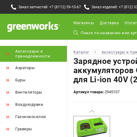
Заказ запчастей: +7 (8112) 59-10-67
Заказ изделий: +7 (812) 3
Магазины
Доставка
Оплат
Аксессуары и
Каталог
Аксессуары и пр
принадлежности
Зарядное устро
Аэраторы
аккумуляторов
для Li-ion 40V 
Буры
Артикул товара:
2945107
Вентиляторы
Воздуходувки
Газонокосилки
Граверы