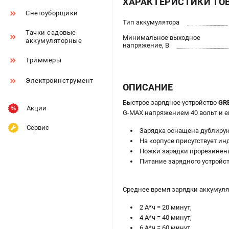
ХАРАКТЕРИСТИКИ ТО
Снегоуборщики
Тип аккумулятора
Тачки садовые
Минимальное выходное
аккумуляторные
напряжение, В
Триммеры
Электроинструмент
ОПИСАНИЕ
Быстрое зарядное устройство
GRE
Акции
G-MAX напряжением 40 вольт и емк
Сервис
Зарядка оснащена дублирую
На корпусе присутствует ин
Ножки зарядки прорезинены
Питание зарядного устройств
Среднее время зарядки аккумуля
2 А*ч = 20 минут;
4 А*ч = 40 минут;
6 А*ч = 60 минут.