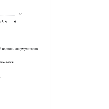
40
й, А
6
й зарядки аккумуляторов
лючается.
.