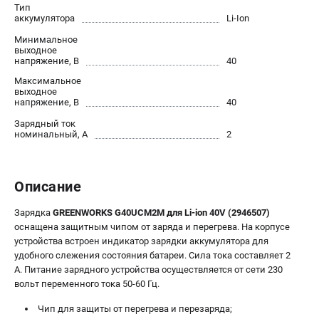
Тип
Контакты
аккумулятора
Li-Ion
Правила обмена и возврата
Минимальное
Способы оплаты
выходное
напряжение, В
40
Бонусная программа
Максимальное
Как нас найти
выходное
Пользовательское соглашение
напряжение, В
40
Зарядный ток
номинальный, А
2
САДОВАЯ ТЕХНИКА
Аэраторы
Воздуходувки
Описание
Газонокосилки
Зарядка
GREENWORKS G40UCM2M для Li-ion 40V (2946507)
Культиваторы
оснащена защитным чипом от заряда и перегрева. На корпусе
Кусторезы
устройства встроен индикатор зарядки аккумулятора для
Мойки АВД
удобного слежения состояния батареи. Сила тока составляет 2
Газонокосилки-роботы
А. Питание зарядного устройства осуществляется от сети 230
вольт переменного тока 50-60 Гц.
Триммеры
Снегоуборщики
Чип для защиты от перегрева и перезаряда;