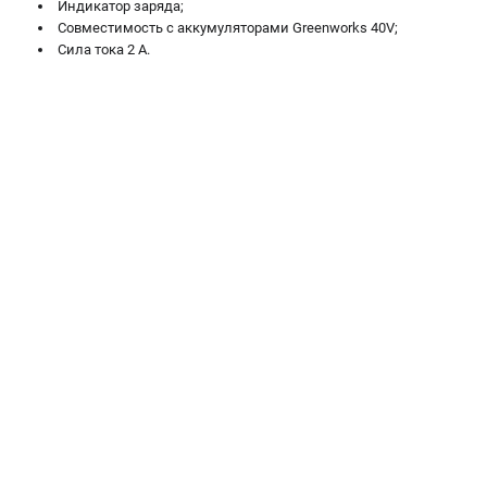
Индикатор заряда;
Совместимость с аккумуляторами Greenworks 40V;
ЭЛЕКТРОИНСТРУМЕНТ
Сила тока 2 А.
Гайковерты
Лобзики
Префораторы
Пилы сабельные
Пилы циркулярные
Пылесосы аккумуляторные
Реноваторы
Фонари
Шлифмашины орбитальные
Шлифмашины угловые
Шуруповерты
АКСЕССУАРЫ
Аккумуляторные батареи
Зарядные устройства
Принадлежности для цепных пил