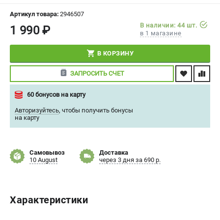
СРАВНЕНИЕ
(
0
)
Артикул товара:
2946507
В наличии: 44 шт.
1 990 ₽
в 1 магазине
ИЗБРАННОЕ
(
0
)
В КОРЗИНУ
МАГАЗИНЫ
ЗАПРОСИТЬ СЧЕТ
СЕРВИС
60 бонусов на карту
ПОДДЕРЖКА
Авторизуйтесь
,
чтобы получить бонусы
на карту
Сервисный центр
Политика обработки персональных данных
Самовывоз
Доставка
10 August
через 3 дня за 690 р.
ИНФОРМАЦИЯ
О компании
О бренде
Характеристики
Новости
Юридическим лицам