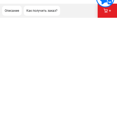
Описание
Как получить заказ?
ПОДДЕРЖКА
Сервисный центр
Политика обработки персональных данных
ИНФОРМАЦИЯ
О компании
О бренде
Новости
Юридическим лицам
Контакты
Правила обмена и возврата