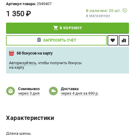
Артикул товара:
2949407
СРАВНЕНИЕ
(
0
)
В наличии: 20 шт.
1 350 ₽
в магазинах
ИЗБРАННОЕ
(
0
)
В КОРЗИНУ
МАГАЗИНЫ
ЗАПРОСИТЬ СЧЕТ
СЕРВИС
68 бонусов на карту
Авторизуйтесь
,
чтобы получить бонусы
ПОДДЕРЖКА
на карту
Сервисный центр
Политика обработки персональных данных
Самовывоз
Доставка
через 3 дня
через 4 дня за 690 р.
ИНФОРМАЦИЯ
О компании
Характеристики
О бренде
Новости
Юридическим лицам
Длина шины,