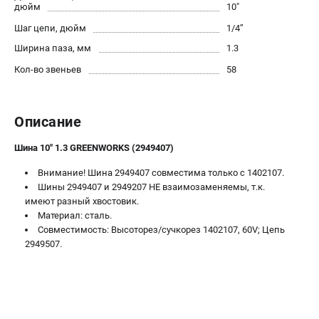
дюйм
10"
Контакты
Шаг цепи, дюйм
1/4’’
Правила обмена и возврата
Способы оплаты
Ширина паза, мм
1.3
Бонусная программа
Кол-во звеньев
58
Как нас найти
Пользовательское соглашение
Описание
САДОВАЯ ТЕХНИКА
Шина 10" 1.3 GREENWORKS (2949407)
Аэраторы
Внимание! Шина 2949407 совместима только с 1402107.
Воздуходувки
Шины 2949407 и 2949207 НЕ взаимозаменяемы, т.к.
Газонокосилки
имеют разный хвостовик.
Культиваторы
Материал: сталь.
Совместимость: Высоторез/сучкорез 1402107, 60V; Цепь
Кусторезы
2949507.
Мойки АВД
Газонокосилки-роботы
Триммеры
Снегоуборщики