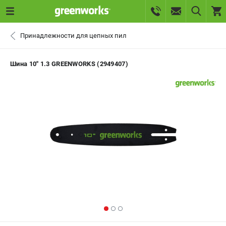
0 
Принадлежности для цепных пил
₽
САНКТ-ПЕТЕРБУРГ
Шина 10" 1.3 GREENWORKS (2949407)
+7 (812) 336-63-08
- ЗАКАЗ ИЗДЕЛИЙ
+7 (8112) 59-10-67
- ЗАКАЗ ЗАПЧАСТЕЙ
ЗАКАЗАТЬ ЗАПЧАСТЬ
ВХОД ИЛИ РЕГИСТРАЦИЯ
КАТАЛОГ
АКЦИИ