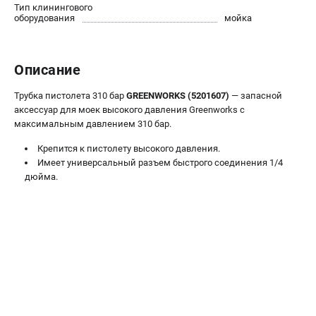
Тип клинингового
Контакты
оборудования
мойка
Правила обмена и возврата
Способы оплаты
Бонусная программа
Описание
Как нас найти
Трубка пистолета 310 бар
GREENWORKS (5201607)
— запасной
Пользовательское соглашение
аксессуар для моек высокого давления Greenworks с
максимальным давлением 310 бар.
САДОВАЯ ТЕХНИКА
Крепится к пистолету высокого давления.
Аэраторы
Имеет универсальный разъем быстрого соединения 1/4
Воздуходувки
дюйма.
Газонокосилки
Культиваторы
Кусторезы
Мойки АВД
Газонокосилки-роботы
Триммеры
Снегоуборщики