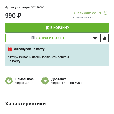
СРАВНЕНИЕ
(
0
)
Артикул товара:
5201607
В наличии: 22 шт.
990 ₽
в магазинах
ИЗБРАННОЕ
(
0
)
В КОРЗИНУ
МАГАЗИНЫ
ЗАПРОСИТЬ СЧЕТ
СЕРВИС
30 бонусов на карту
ПОДДЕРЖКА
Авторизуйтесь
,
чтобы получить бонусы
на карту
Сервисный центр
Политика обработки персональных данных
Самовывоз
Доставка
через 3 дня
через 4 дня за 690 р.
ИНФОРМАЦИЯ
О компании
О бренде
Характеристики
Новости
Юридическим лицам