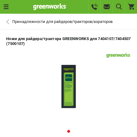
0 
Принадлежности для райдеров/тракторов/аэраторов
₽
САНКТ-ПЕТЕРБУРГ
Ножи для райдера/трактора GREENWORKS для 7404107/7404507
(7500107)
+7 (812) 336-63-08
- ЗАКАЗ ИЗДЕЛИЙ
+7 (8112) 59-10-67
- ЗАКАЗ ЗАПЧАСТЕЙ
ЗАКАЗАТЬ ЗАПЧАСТЬ
ВХОД ИЛИ РЕГИСТРАЦИЯ
КАТАЛОГ
АКЦИИ