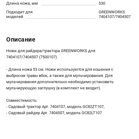
Длина ножа, мм
530
Контакты
Подходит для
GREENWORKS
Правила обмена и возврата
моделей
7404107/7404507
Способы оплаты
Бонусная программа
Как нас найти
Описание
Пользовательское соглашение
Ножи для райдера/трактора GREENWORKS для
7404107/7404507 (7500107)
САДОВАЯ ТЕХНИКА
- Длина ножа 53 см. Ножи используются для кошения с
Аэраторы
выбросом травы вбок, а также для мульчирования. Для
Воздуходувки
мульчирования дополнительно необходимо установить
Газонокосилки
мульчирующую заглушку (в комплект не входит).
Культиваторы
Совместимость:
Кусторезы
- Садовый трактор Арт. 7404107, модель GC82ZT107,
Мойки АВД
- Садовый райдер Арт. 7404507, модель GC82LT107.
Газонокосилки-роботы
Триммеры
Снегоуборщики