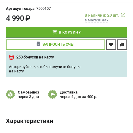
СРАВНЕНИЕ
(
0
)
Артикул товара:
7500107
В наличии: 20 шт.
4 990 ₽
в магазинах
ИЗБРАННОЕ
(
0
)
В КОРЗИНУ
МАГАЗИНЫ
ЗАПРОСИТЬ СЧЕТ
СЕРВИС
250 бонусов на карту
ПОДДЕРЖКА
Авторизуйтесь
,
чтобы получить бонусы
на карту
Сервисный центр
Политика обработки персональных данных
Самовывоз
Доставка
через 3 дня
через 4 дня за 400 р.
ИНФОРМАЦИЯ
О компании
О бренде
Характеристики
Новости
Юридическим лицам