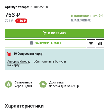
СРАВНЕНИЕ
(
0
)
Артикул товара:
R0101922-00
753 ₽
В наличии: 1 шт.
ИЗБРАННОЕ
(
0
)
в магазинах
793 ₽
− 40 ₽
МАГАЗИНЫ
В КОРЗИНУ
СЕРВИС
ЗАПРОСИТЬ СЧЕТ
19 бонусов на карту
ПОДДЕРЖКА
Авторизуйтесь
,
чтобы получить бонусы
Сервисный центр
на карту
Политика обработки персональных данных
ИНФОРМАЦИЯ
Самовывоз
Доставка
через 3 дня
через 4 дня за 690 р.
О компании
О бренде
Новости
Характеристики
Юридическим лицам