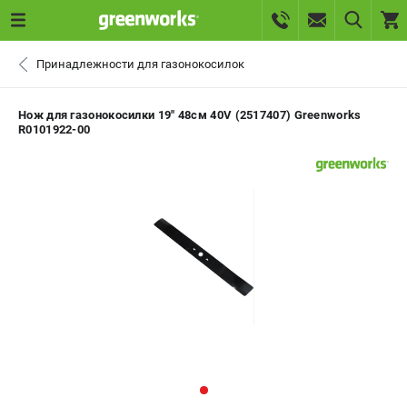
0 
Принадлежности для газонокосилок
₽
САНКТ-ПЕТЕРБУРГ
Нож для газонокосилки 19" 48см 40V (2517407) Greenworks
R0101922-00
+7 (812) 336-63-08
- ЗАКАЗ ИЗДЕЛИЙ
+7 (8112) 59-10-67
- ЗАКАЗ ЗАПЧАСТЕЙ
ЗАКАЗАТЬ ЗАПЧАСТЬ
ВХОД ИЛИ РЕГИСТРАЦИЯ
КАТАЛОГ
АКЦИИ