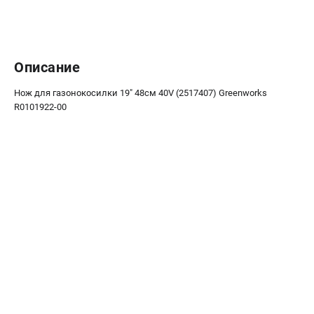
Контакты
Правила обмена и возврата
Способы оплаты
Бонусная программа
Описание
Как нас найти
Нож для газонокосилки 19" 48см 40V (2517407) Greenworks
Пользовательское соглашение
R0101922-00
САДОВАЯ ТЕХНИКА
Аэраторы
Воздуходувки
Газонокосилки
Культиваторы
Кусторезы
Мойки АВД
Газонокосилки-роботы
Триммеры
Снегоуборщики