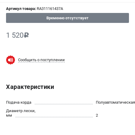
СРАВНЕНИЕ
(
0
)
Артикул товара:
RA311161437A
Временно отсутствует
ИЗБРАННОЕ
(
0
)
1 520
c
МАГАЗИНЫ
СЕРВИС
Сообщить о поступлении
ПОДДЕРЖКА
Сервисный центр
Политика обработки персональных данных
Характеристики
ИНФОРМАЦИЯ
Подача корда
Полуавтоматическая
О компании
Диаметр лески,
мм
2
О бренде
Новости
Юридическим лицам