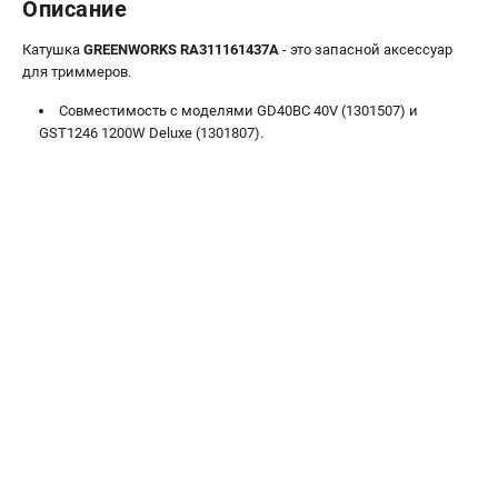
Описание
Контакты
Правила обмена и возврата
Катушка
GREENWORKS RA311161437A
- это запасной аксессуар
для триммеров.
Способы оплаты
Бонусная программа
Совместимость с моделями GD40BC 40V (1301507) и
Как нас найти
GST1246 1200W Deluxe (1301807).
Пользовательское соглашение
САДОВАЯ ТЕХНИКА
Аэраторы
Воздуходувки
Газонокосилки
Культиваторы
Кусторезы
Мойки АВД
Газонокосилки-роботы
Триммеры
Снегоуборщики