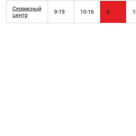
СРАВНЕНИЕ
(
0
)
Сервисный
9-19
10-16
В
1
центр
ИЗБРАННОЕ
(
0
)
МАГАЗИНЫ
СЕРВИС
ПОДДЕРЖКА
Сервисный центр
Политика обработки персональных данных
ИНФОРМАЦИЯ
О компании
О бренде
Новости
Юридическим лицам