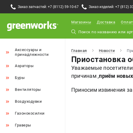
Заказ запчастей: +7 (8112) 59-10-67
Заказ изделий: +7 (812) 3
Магазины
Доставка
Оплат
Аксессуары и
Главная
Новости
Пр
принадлежности
Приостановка о
Аэраторы
Уважаемые посетители 
причинам ,
приём новых
Буры
Приносим извинения за
Вентиляторы
Воздуходувки
Газонокосилки
Граверы