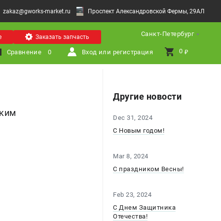
zakaz@gworks-market.ru
Проспект Александровской Фермы, 29АЛ
Санкт-Петербург
е
Заказать запчасть
0 
Сравнение
0
Вход или регистрация
₽
Другие новости
ским
Dec 31, 2024
С Новым годом!
Mar 8, 2024
С праздником Весны!
Feb 23, 2024
С Днем Защитника
Отечества!