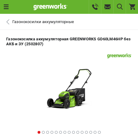
0 
Газонокосилки аккумуляторные
₽
САНКТ-ПЕТЕРБУРГ
Газонокосилка аккумуляторная GREENWORKS GD60LM46HP без
АКБ и ЗУ (2502807)
+7 (812) 336-63-08
- ЗАКАЗ ИЗДЕЛИЙ
+7 (8112) 59-10-67
- ЗАКАЗ ЗАПЧАСТЕЙ
ЗАКАЗАТЬ ЗАПЧАСТЬ
ВХОД ИЛИ РЕГИСТРАЦИЯ
КАТАЛОГ
АКЦИИ