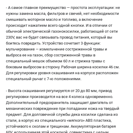
- А самое главное преимущество — простота эксплуатации: не
нужны замена масла, фильтров и свечей, нет необходимости
смешивать моторное масло и топливо, а включение
происходит нажатием всего одной кнопки. И в отличии от
обычной электрической газонокосилки, работающей от сети
230V, вас не будет связывать провод питания, который вы
боитесь повредить. Устройство сочетает 3 функции:
мульчирование — измельчение состриженной травы и
выброса ее на газон, сбор состриженной травы в
специальный мешок объемом 60 л и стрижка травы с
боковым выбросом в сторону. Рабочая ширина косилки 46 см.
Для регулировки уровня скашивания на корпусе расположен
специальный рычаг с 7-ю положениями.
- Высота скашивания регулируется от 20 до 80 мм, привод
регулировки производится на все 4 колеса одновременно.
Дополнительный предохранитель защищает двигатель от
механических повреждение при попадании ножа на твердый
предмет. Для долговечной службы дека косилки сделана из
стали, а корпус из специального «мягкого» ABS пластика,
устойчивого к сколам и трещинам. Аккумуляторная батарея
60V, используемая этой косилкой, совместима с целым