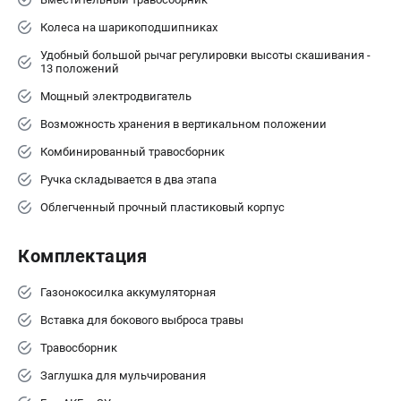
Принадлежности для триммеров
Колеса на шарикоподшипниках
Принадлежности для газонокосилок
Удобный большой рычаг регулировки высоты скашивания -
13 положений
Мощный электродвигатель
ТЕЛЕФОН (САНКТ-ПЕТЕРБУРГ)
+7 (812) 336-63-08
Возможность хранения в вертикальном положении
Информация размещённая на сайте не является публичной
Комбинированный травосборник
офертой.
Ручка складывается в два этапа
проспект Александровской Фермы, 29АЛ
8 (812) 336-63-08
Облегченный прочный пластиковый корпус
Режим работы колл-центра:
пн-пт - с 9:00 до 18:00
Комплектация
сб - с 10:00 до 16:00
вс - выходной
Газонокосилка аккумуляторная
ЗАКАЗ ЗАПЧАСТЕЙ
+7 (8112) 59-10-67
Вставка для бокового выброса травы
zakaz@gworks-market.ru
Травосборник
Заглушка для мульчирования