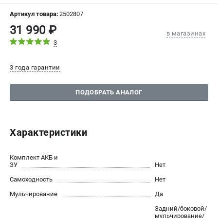
СРАВНЕНИЕ
(
0
)
Артикул товара:
2502807
31 990 ₽
в магазинах
ИЗБРАННОЕ
(
0
)
3
МАГАЗИНЫ
3 года гарантии
СЕРВИС
ПОДОБРАТЬ АНАЛОГ
ПОДДЕРЖКА
Сервисный центр
Характеристики
Политика обработки персональных данных
Комплект АКБ и
ИНФОРМАЦИЯ
ЗУ
Нет
О компании
Самоходность
Нет
О бренде
Мульчирование
Да
Новости
Задний/боковой/
Юридическим лицам
мульчирование/