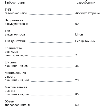
Выброс травы
травосборник
Контакты
ТИП
Правила обмена и возврата
газонокосилки
Аккумуляторные
Способы оплаты
Напряжение
Бонусная программа
аккумулятора, В
60
Как нас найти
Тип
Пользовательское соглашение
аккумулятора
Li-Ion
Тип двигателя
Бесщёточный
САДОВАЯ ТЕХНИКА
Количество
режимов
Аэраторы
регулировки, шт
7
Воздуходувки
Ширина
Газонокосилки
скашивания, см
46
Культиваторы
Минимальная
высота
Кусторезы
скашивания, мм
20
Мойки АВД
Максимальная
Газонокосилки-роботы
высота
скашивания, мм
80
Триммеры
Снегоуборщики
Объем
травосборника, л
60