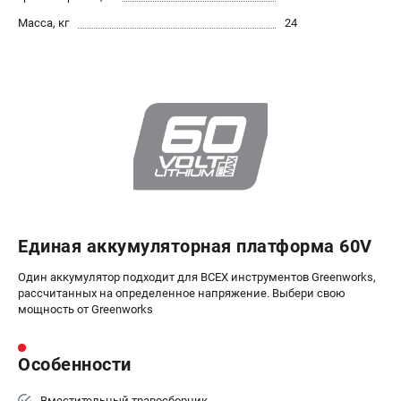
Масса, кг
24
ЭЛЕКТРОИНСТРУМЕНТ
Гайковерты
Лобзики
Префораторы
Пилы сабельные
Пилы циркулярные
Пылесосы аккумуляторные
Реноваторы
Фонари
Шлифмашины орбитальные
Единая аккумуляторная платформа 60V
Шлифмашины угловые
Один аккумулятор подходит для ВСЕХ инструментов Greenworks,
Шуруповерты
рассчитанных на определенное напряжение. Выбери свою
мощность от Greenworks
АКСЕССУАРЫ
Аккумуляторные батареи
Особенности
Зарядные устройства
Принадлежности для цепных пил
Вместительный травосборник