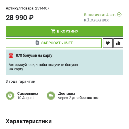
СРАВНЕНИЕ
(
0
)
Артикул товара:
2514407
В наличии: 4 шт.
28 990 ₽
в 1 магазине
ИЗБРАННОЕ
(
0
)
В КОРЗИНУ
МАГАЗИНЫ
ЗАПРОСИТЬ СЧЕТ
СЕРВИС
870 бонусов на карту
ПОДДЕРЖКА
Авторизуйтесь
,
чтобы получить бонусы
на карту
Сервисный центр
Политика обработки персональных данных
3 года гарантии
Самовывоз
Доставка
ИНФОРМАЦИЯ
10 August
через 2 дня
бесплатно
О компании
О бренде
Новости
Характеристики
Юридическим лицам