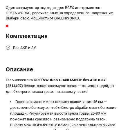
Принадлежности для триммеров
Один аккумулятор подходит для ВСЕХ инструментов
GREENWORKS, рассчитанных на определенное напряжение.
Принадлежности для газонокосилок
Выбери свою мощность от GREENWORKS.
ТЕЛЕФОН (САНКТ-ПЕТЕРБУРГ)
Комплектация
+7 (812) 336-63-08
Информация размещённая на сайте не является публичной
Без АКБ и ЗУ
офертой.
проспект Александровской Фермы, 29АЛ
8 (812) 336-63-08
Описание
Режим работы колл-центра:
пн-пт - с 9:00 до 18:00
Газонокосилка
GREENWORKS GD40LM46HP без АКБ и ЗУ
сб - с 10:00 до 16:00
(2514407)
бесщеточная аккумуляторная — отлично подойдет
вс - выходной
для быстрого покоса травы на вашем участке!
ЗАКАЗ ЗАПЧАСТЕЙ
+7 (8112) 59-10-67
Газонокосилка имеет ширину скашивания 46 см —
достаточно большую, чтобы быстро обрабатывать большие
zakaz@gworks-market.ru
площади. Регулируемая высота среза травы 25-80 мм
поможет вам красиво и равномерно подстричь газон.
Высоту можно изменять с помощью специального рычага