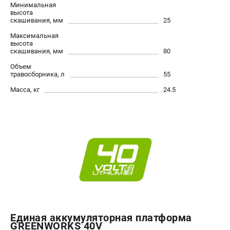
Минимальная
высота
ЭЛЕКТРОИНСТРУМЕНТ
скашивания, мм
25
Гайковерты
Максимальная
высота
Лобзики
скашивания, мм
80
Префораторы
Объем
Пилы сабельные
травосборника, л
55
Пилы циркулярные
Масса, кг
24.5
Пылесосы аккумуляторные
Реноваторы
Фонари
Шлифмашины орбитальные
Шлифмашины угловые
Шуруповерты
АКСЕССУАРЫ
Аккумуляторные батареи
Единая аккумуляторная платформа
Зарядные устройства
GREENWORKS 40V
Принадлежности для цепных пил