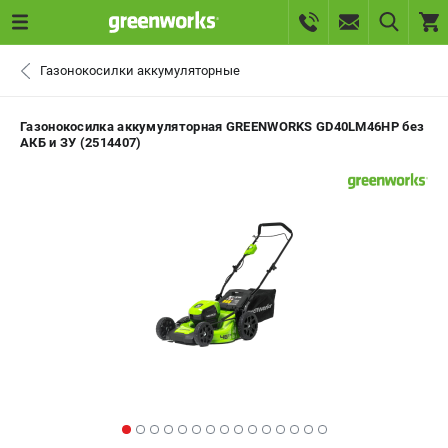
0 
Газонокосилки аккумуляторные
₽
САНКТ-ПЕТЕРБУРГ
Газонокосилка аккумуляторная GREENWORKS GD40LM46HP без
АКБ и ЗУ (2514407)
+7 (812) 336-63-08
- ЗАКАЗ ИЗДЕЛИЙ
+7 (8112) 59-10-67
- ЗАКАЗ ЗАПЧАСТЕЙ
ЗАКАЗАТЬ ЗАПЧАСТЬ
ВХОД ИЛИ РЕГИСТРАЦИЯ
КАТАЛОГ
АКЦИИ