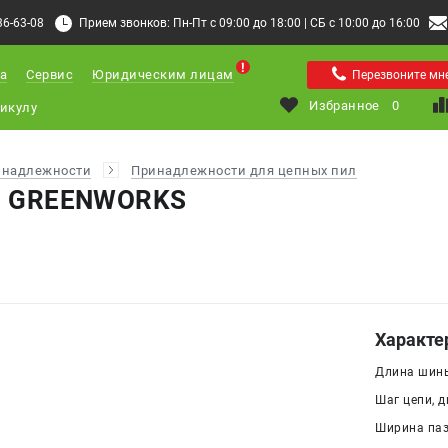
36-63-08
Прием звонков: Пн-Пт с 09:00 до 18:00 | СБ с 10:00 до 16:00
а
Сервис
Юридическим лицам
Перезвоните мн
Избранное
0
инадлежности
Принадлежности для цепных пил
.3 GREENWORKS
Характе
Длина шины
Шаг цепи, дю
Ширина паза