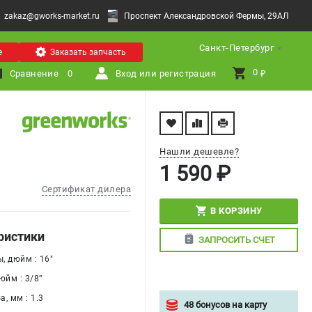
zakaz@gworks-market.ru
Проспект Александровской Фермы, 29АЛ
Санкт-Петербург
е
Заказать запчасть
0 
Сравнение
0
Вход или регистрация
₽
Нашли дешевле?
1 590 ₽
Сертификат дилера
В КОРЗИНУ
ристики
ЗАПРОСИТЬ СЧЕТ
, дюйм : 16"
йм : 3/8’’
, мм : 1.3
48 бонусов на карту