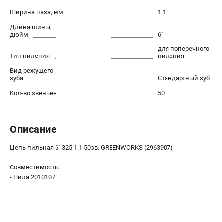
Контакты
Ширина паза, мм
1.1
Правила обмена и возврата
Длина шины,
Способы оплаты
дюйм
6"
Бонусная программа
для поперечного
Тип пиления
пиления
Как нас найти
Пользовательское соглашение
Вид режущего
зуба
Стандартный зуб
Кол-во звеньев
50
САДОВАЯ ТЕХНИКА
Аэраторы
Воздуходувки
Описание
Газонокосилки
Цепь пильная 6" 325 1.1 50зв. GREENWORKS (2963907)
Культиваторы
Кусторезы
Совместимость:
Мойки АВД
- Пила 2010107
Газонокосилки-роботы
Триммеры
Снегоуборщики