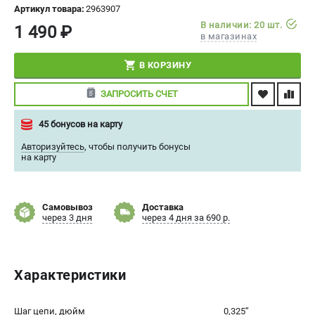
Артикул товара:
2963907
СРАВНЕНИЕ
(
0
)
В наличии: 20 шт.
1 490 ₽
в магазинах
ИЗБРАННОЕ
(
0
)
В КОРЗИНУ
МАГАЗИНЫ
ЗАПРОСИТЬ СЧЕТ
СЕРВИС
45 бонусов на карту
Авторизуйтесь
,
чтобы получить бонусы
ПОДДЕРЖКА
на карту
Сервисный центр
Политика обработки персональных данных
Самовывоз
Доставка
через 3 дня
через 4 дня за 690 р.
ИНФОРМАЦИЯ
О компании
Характеристики
О бренде
Новости
Юридическим лицам
Шаг цепи, дюйм
0,325’’