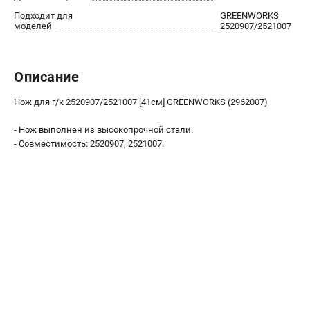
Контакты
Подходит для
GREENWORKS
моделей
2520907/2521007
Правила обмена и возврата
Способы оплаты
Бонусная программа
Описание
Как нас найти
Пользовательское соглашение
Нож для г/к 2520907/2521007 [41см] GREENWORKS (2962007)
- Нож выполнен из высокопрочной стали.
САДОВАЯ ТЕХНИКА
- Совместимость: 2520907, 2521007.
Аэраторы
Воздуходувки
Газонокосилки
Культиваторы
Кусторезы
Мойки АВД
Газонокосилки-роботы
Триммеры
Снегоуборщики