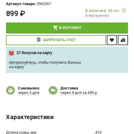
Артикул товара:
2962007
СРАВНЕНИЕ
(
0
)
В наличии: 20 шт.
899 ₽
в магазинах
ИЗБРАННОЕ
(
0
)
В КОРЗИНУ
МАГАЗИНЫ
ЗАПРОСИТЬ СЧЕТ
СЕРВИС
27 бонусов на карту
Авторизуйтесь
,
чтобы получить бонусы
ПОДДЕРЖКА
на карту
Сервисный центр
Политика обработки персональных данных
Самовывоз
Доставка
через 3 дня
через 4 дня за 690 р.
ИНФОРМАЦИЯ
О компании
Характеристики
О бренде
Новости
Юридическим лицам
Длина ножа, мм
410