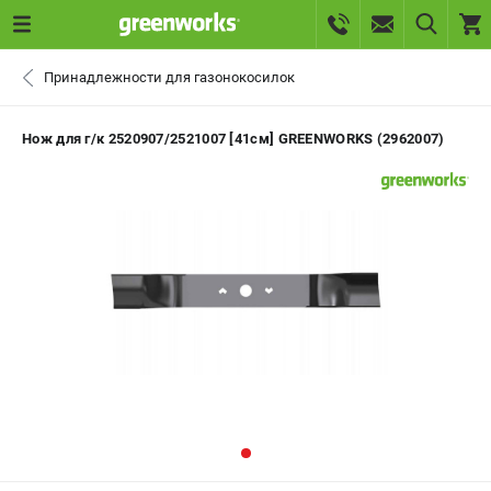
0 
Принадлежности для газонокосилок
₽
САНКТ-ПЕТЕРБУРГ
Нож для г/к 2520907/2521007 [41см] GREENWORKS (2962007)
+7 (812) 336-63-08
- ЗАКАЗ ИЗДЕЛИЙ
+7 (8112) 59-10-67
- ЗАКАЗ ЗАПЧАСТЕЙ
ЗАКАЗАТЬ ЗАПЧАСТЬ
ВХОД ИЛИ РЕГИСТРАЦИЯ
КАТАЛОГ
АКЦИИ